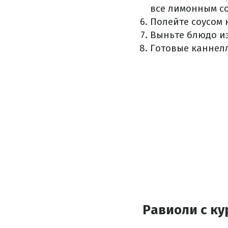
все лимонным со
Полейте соусом 
Выньте блюдо из
Готовые каннелл
Равиоли с ку