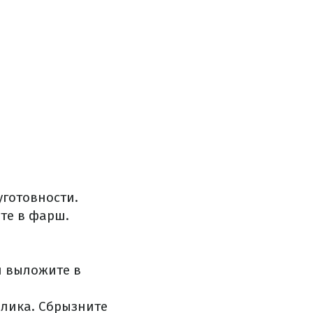
уготовности.
те в фарш.
и выложите в
илика. Сбрызните