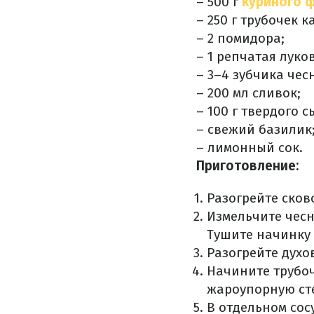
– 500 г
куриного 
– 250 г трубочек 
– 2 помидора;
– 1 репчатая луко
– 3–4 зубчика чес
– 200 мл сливок;
– 100 г твердого с
– свежий базилик
– лимонный сок.
Приготовление:
Разогрейте сков
Измельчите чесн
Тушите начинку 
Разогрейте духов
Начините трубо
жароупорную ст
В отдельном сос