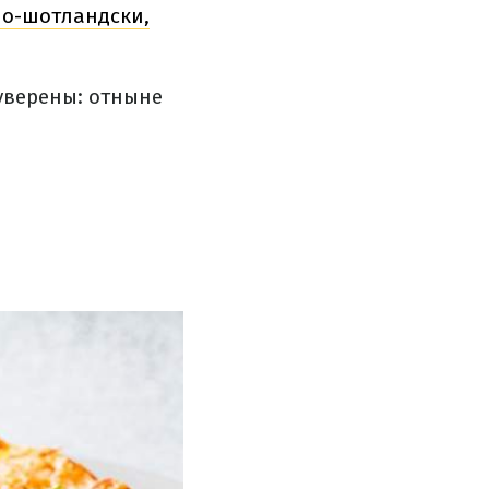
по-шотландски,
уверены: отныне