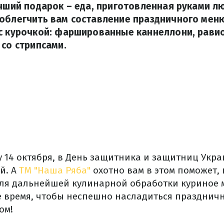
учший подарок – еда, приготовленная руками 
 облегчить вам составление праздничного мен
с курочкой: фаршированные каннеллони, рави
 со стрипсами.
у 14 октября, в День защитника и защитниц Укр
й. А
ТМ "Наша Ряба"
охотно вам в этом поможет,
ля дальнейшей кулинарной обработки куриное м
е время, чтобы неспешно насладиться празднич
ом!