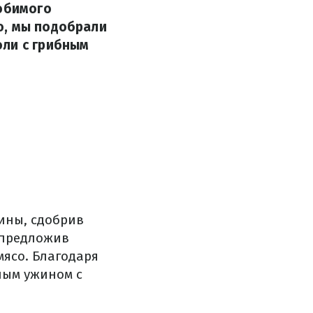
любимого
ю, мы подобрали
оли с грибным
аины, сдобрив
 предложив
ясо. Благодаря
ным ужином с