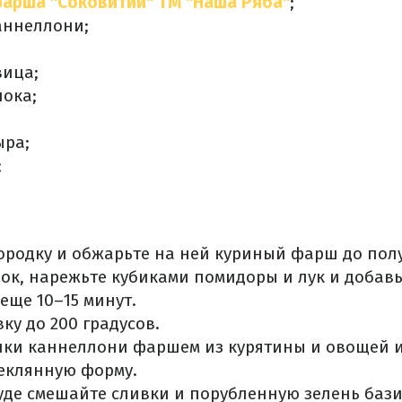
фарша "Соковитий" ТМ "Наша Ряба"
;
каннеллони;
вица;
нока;
ыра;
;
ородку и обжарьте на ней куриный фарш до пол
ок, нарежьте кубиками помидоры и лук и добавь
еще 10–15 минут.
ку до 200 градусов.
чки каннеллони фаршем из курятины и овощей 
еклянную форму.
уде смешайте сливки и порубленную зелень баз