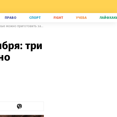
ПРАВО
СПОРТ
FIGHT
УЧЕБА
ЛАЙФХАК
Праздничные рецепты к 14 октября: три блюда из курицы, которые можно приготовить за час
бря: три
но