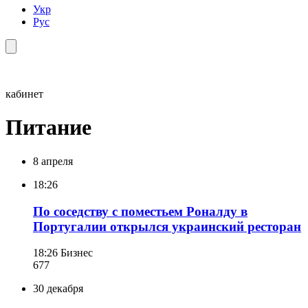
Укр
Рус
кабинет
Питание
8 апреля
18:26
По соседству с поместьем Роналду в
Португалии открылся украинский ресторан
18:26
Бизнес
677
30 декабря