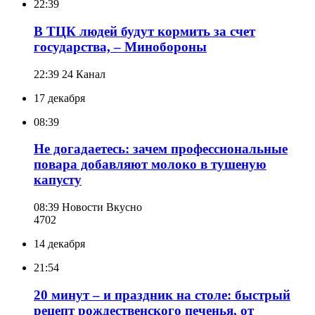
22:39
В ТЦК людей будут кормить за счет
государства, – Минобороны
22:39
24 Канал
17 декабря
08:39
Не догадаетесь: зачем профессиональные
повара добавляют молоко в тушеную
капусту
08:39
Новости Вкусно
470
2
14 декабря
21:54
20 минут – и праздник на столе: быстрый
рецепт рождественского печенья, от