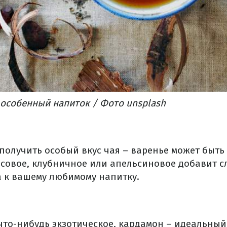
 особенный напиток / Фото unsplash
т получить особый вкус чая – варенье может быт
совое, клубничное или апельсиновое добавит с
а к вашему любимому напитку.
 что-нибудь экзотическое, кардамон – идеальный