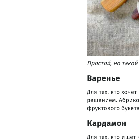
Простой, но такой
Варенье
Для тех, кто хоче
решением. Абрико
фруктового букет
Кардамон
Для тех, кто ищет