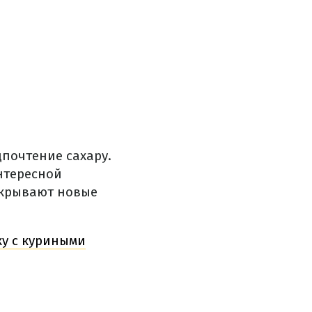
дпочтение сахару.
нтересной
скрывают новые
ку с куриными