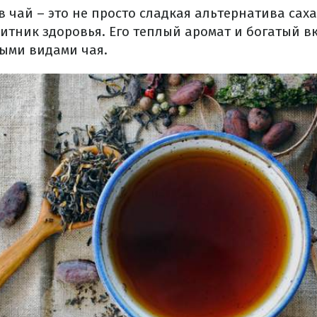
 чай – это не просто сладкая альтернатива саха
итник здоровья. Его теплый аромат и богатый в
ными видами чая.