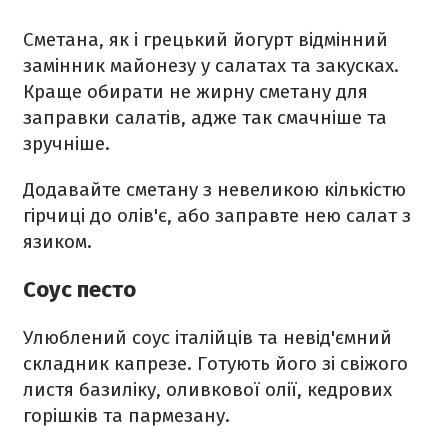
Сметана, як і грецький йогурт відмінний
замінник майонезу у салатах та закусках.
Краще обирати не жирну сметану для
заправки салатів, адже так смачніше та
зручніше.
Додавайте сметану з невеликою кількістю
гірчиці до олів'є, або заправте нею салат з
язиком.
Соус песто
Улюблений соус італійців та невід'ємний
складник капрезе. Готують його зі свіжого
листя базиліку, оливкової олії, кедрових
горішків та пармезану.