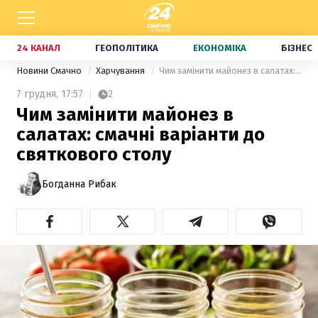
24 КАНАЛ
ГЕОПОЛІТИКА
ЕКОНОМІКА
БІЗНЕС
Новини Смачно
Харчування
Чим замінити майонез в салатах: смачні варіанти до святкового столу
7 грудня,
17:57
2
Чим замінити майонез в
салатах: смачні варіанти до
святкового столу
Богданна Рибак