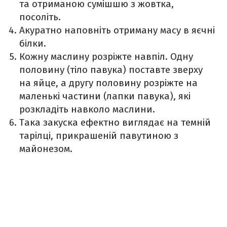
та отриманою сумішшю з жовтка,
посоліть.
Акуратно наповніть отриману масу в яєчні
білки.
Кожну маслину розріжте навпіл. Одну
половину (тіло павука) поставте зверху
на яйце, а другу половину розріжте на
маленькі частини (лапки павука), які
розкладіть навколо маслини.
Така закуска ефектно виглядає на темній
тарілці, прикрашеній павутиною з
майонезом.