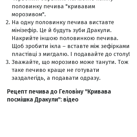
половинку печива "кривавим
морозивом".
На одну половинку печива виставте
мінізефір. Це й будуть зуби Дракули.
Накрийте іншою половинкою печива.
Щоб зробити ікла – вставте між зефірками
пластівці з мигдалю. І подавайте до столу!
Зважайте, що морозиво може танути. Тож
таке печиво краще не готувати
заздалегідь, а подавати одразу.
Рецепт печива до Геловіну "Кривава
посмішка Дракули": відео