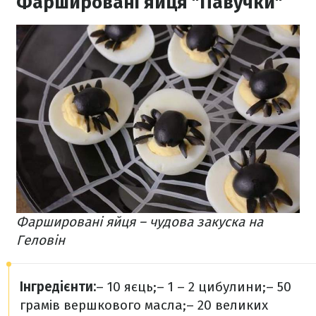
Фаршировані яйця "Павучки"
Фаршировані яйця – чудова закуска на
Геловін
Інгредієнти:
– 10 яєць;
– 1 – 2 цибулини;
– 50
грамів вершкового масла;
– 20 великих