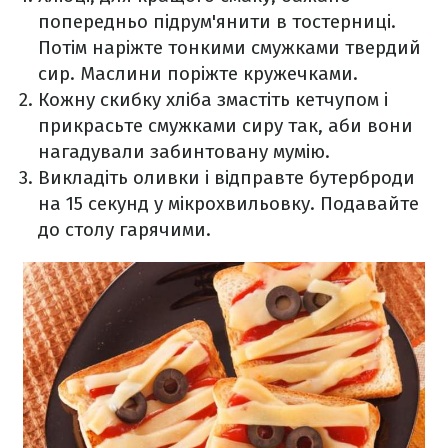
попередньо підрум'янити в тостерниці.
Потім наріжте тонкими смужками твердий
сир. Маслини поріжте кружечками.
Кожну скибку хліба змастіть кетчупом і
прикрасьте смужками сиру так, аби вони
нагадували забинтовану мумію.
Викладіть оливки і відправте бутерброди
на 15 секунд у мікрохвильовку. Подавайте
до столу гарячими.