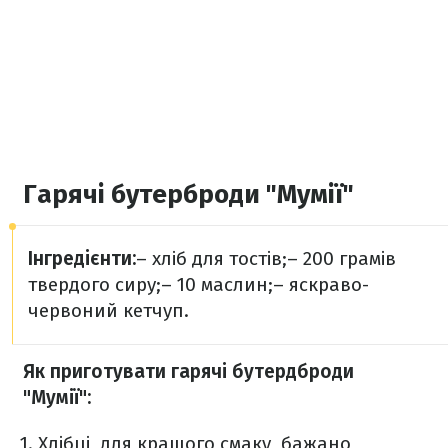
Гарячі бутерброди "Мумії"
Інгредієнти:
–
хліб для тостів;
– 200 грамів
твердого сиру;
– 10 маслин;
– яскраво-
червоний кетчуп.
Як приготувати гарячі бутердброди
"Мумії":
Хлібці, для кращого смаку, бажано