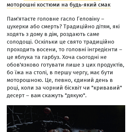
моторошні костюми на будь-який смак
Пам'ятаєте головне гасло Геловіну –
цукерки або смерть? Традиційно дітям, які
ходять з дому в дім, роздають саме
солодощі. Оскільки це свято традиційно
проходить восени, то головні інгредієнти –
це яблука та гарбуз. Хоча сьогодні не
обов'язково готувати лише з цих продуктів,
бо їжа на столі, в першу чергу, має бути
моторошною. Це, певно, єдиний день в
році, коли за чорний бісквіт чи "кривавий"
десерт – вам скажуть "дякую".