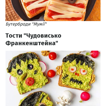
Бутерброди "Мумії"
Тости "Чудовисько
Франкенштейна"