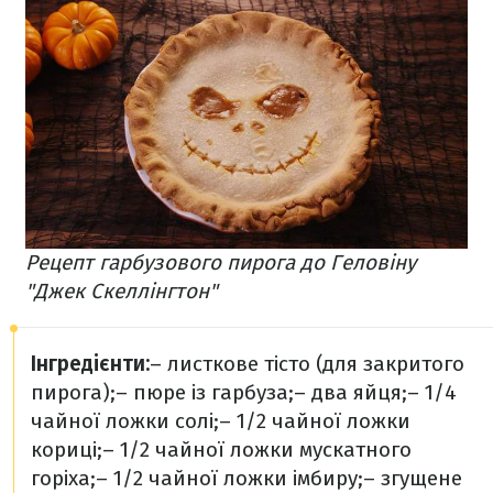
Рецепт гарбузового пирога до Геловіну
"Джек Скеллінгтон"
Інгредієнти:
– листкове тісто (для закритого
пирога);
– пюре із гарбуза;
– два яйця;
– 1/4
чайної ложки солі;
– 1/2 чайної ложки
кориці;
– 1/2 чайної ложки мускатного
горіха;
– 1/2 чайної ложки імбиру;
– згущене