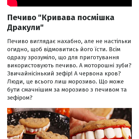
Печиво "Кривава посмішка
Дракули"
Печиво виглядає нахабно, але не настільки
огидно, щоб відмовитись його їсти. Всім
одразу зрозуміло, що для приготування
використовують печиво. А моторошні зуби?
Звичайнісінький зефір! А червона кров?
Люди, це всього лиш морозиво. Що може
бути смачнішим за морозиво з печивом та
зефіром?