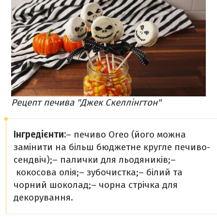
Рецепт печива "Джек Скеллінгтон"
Інгредієнти:
–
печиво Oreo (його можна
замінити на більш бюджетне кругле печиво-
сендвіч);
– палички для льодяників;
–
кокосова олія;
– зубочистка;
– білий та
чорний шоколад;
– чорна стрічка для
декорування.