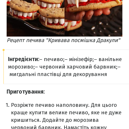
Рецепт печива "Кривава посмішка Дракули"
Інгредієнти:
– печиво;
– мінізефір;
– ванільне
морозиво;
– червоний харчовий барвник;
–
мигдальні пластівці для декорування
Приготування:
Розріжте печиво наполовину. Для цього
краще купити велике печиво, яке не дуже
кришиться. Додайте до морозива
червоний барвник. Намастіть кожну