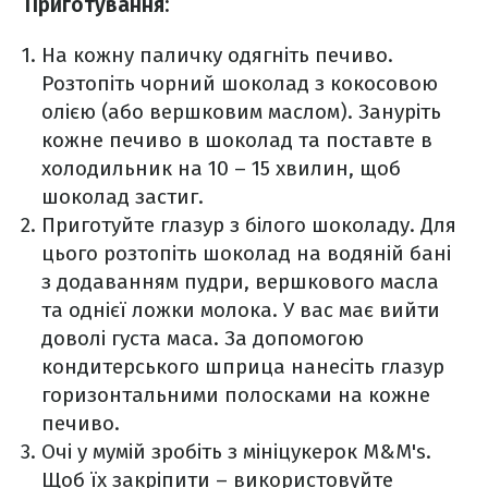
Приготування:
На кожну паличку одягніть печиво.
Розтопіть чорний шоколад з кокосовою
олією (або вершковим маслом). Зануріть
кожне печиво в шоколад та поставте в
холодильник на 10 – 15 хвилин, щоб
шоколад застиг.
Приготуйте глазур з білого шоколаду. Для
цього розтопіть шоколад на водяній бані
з додаванням пудри, вершкового масла
та однієї ложки молока. У вас має вийти
доволі густа маса. За допомогою
кондитерського шприца нанесіть глазур
горизонтальними полосками на кожне
печиво.
Очі у мумій зробіть з мініцукерок M&M's.
Щоб їх закріпити – використовуйте