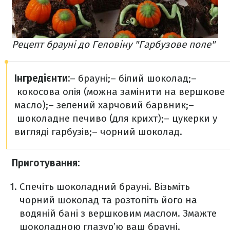
Рецепт брауні до Геловіну "Гарбузове поле"
Інгредієнти:
– брауні;
– білий шоколад;
–
кокосова олія (можна замінити на вершкове
масло);
– зелений харчовий барвник;
–
шоколадне печиво (для крихт);
– цукерки у
вигляді гарбузів;
– чорний шоколад.
Приготування:
Спечіть шоколадний брауні. Візьміть
чорний шоколад та розтопіть його на
водяній бані з вершковим маслом. Змажте
шоколадною глазур’ю ваш брауні.