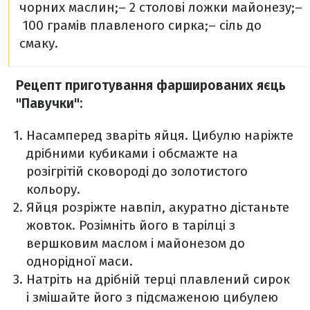
чорних маслин;
– 2 столові ложки майонезу;
–
100 грамів плавленого сирка;
– сіль до
смаку.
Рецепт приготування фаршированих яєць
"Павучки":
Насамперед зваріть яйця. Цибулю наріжте
дрібними кубиками і обсмажте на
розігрітій сковороді до золотистого
кольору.
Яйця розріжте навпіл, акуратно дістаньте
жовток. Розімніть його в тарілці з
вершковим маслом і майонезом до
однорідної маси.
Натріть на дрібній терці плавлений сирок
і змішайте його з підсмаженою цибулею