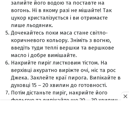
залийте його водою та поставте на
вогонь. Ні в якому разі не мішайте! Так
цукор кристалізується і ви отримаєте
лише льодяник.
Дочекайтесь поки маса стане світло-
коричневого кольору. Зніміть з вогню,
введіть туди теплі вершки та вершкове
масло і добре вимішайте.
Накрийте пиріг листковим тістом. На
верхівці акуратно виріжте очі, ніс та рос
Джека. Заклейте краї пирога. Випікайте в
духовці 15 – 20 хвилин до готовності.
Потім дістаньте пиріг, накрийте його
фольгою та випікайте ще 20 – 30 хвилин.
Це потрібно для того, щоб "обличчя"
Джека було блідим, як і в мультику.
Рецепт гарбузового пирога до Геловіну