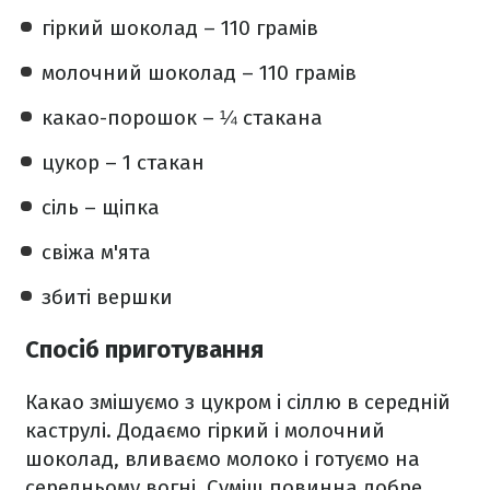
гіркий шоколад – 110 грамів
молочний шоколад – 110 грамів
какао-порошок – ¼ стакана
цукор – 1 стакан
сіль – щіпка
свіжа м'ята
збиті вершки
Спосіб приготування
Какао змішуємо з цукром і сіллю в середній
каструлі. Додаємо гіркий і молочний
шоколад, вливаємо молоко і готуємо на
середньому вогні. Суміш повинна добре