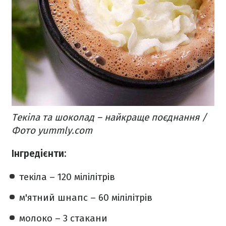
Текіла та шоколад – найкраще поєднання /
Фото yummly.com
Інгредієнти:
текіла – 120 мілілітрів
м'ятний шнапс – 60 мілілітрів
молоко – 3 стакани