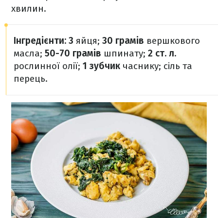
хвилин.
Інгредієнти:
3
яйця;
30 грамів
вершкового
масла;
50-70 грамів
шпинату;
2 ст. л.
рослинної олії;
1 зубчик
часнику;
сіль та
перець.