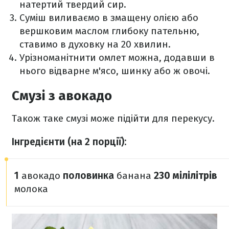
натертий твердий сир.
Суміш виливаємо в змащену олією або
вершковим маслом глибоку пательню,
ставимо в духовку на 20 хвилин.
Урізноманітнити омлет можна, додавши в
нього відварне м'ясо, шинку або ж овочі.
Смузі з авокадо
Також таке смузі може підійти для перекусу.
Інгредієнти (на 2 порції):
1
авокадо
половинка
банана
230 мілілітрів
молока