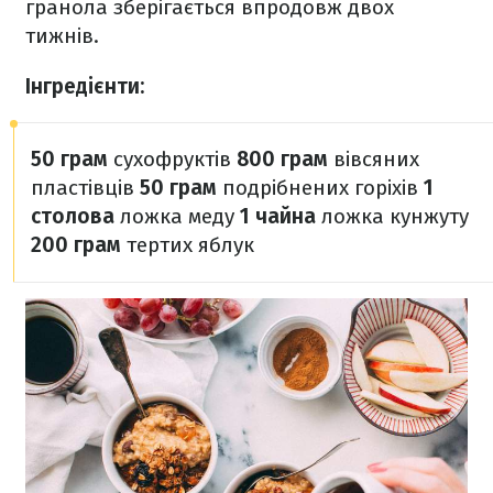
гранола зберігається впродовж двох
тижнів.
Інгредієнти:
50 грам
сухофруктів
800 грам
вівсяних
пластівців
50 грам
подрібнених горіхів
1
столова
ложка меду
1 чайна
ложка кунжуту
200 грам
тертих яблук