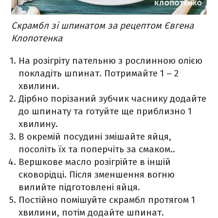
Скрамбл зі шпинатом за рецептом Євгена
Клопотенка
На розігріту пательню з рослинною олією
покладіть шпинат. Потримайте 1 – 2
хвилини.
Дірбно порізаний зубчик часнику додайте
до шпинату та готуйте ще приблизно 1
хвилину.
В окремій посудині змішайте яйця,
посоліть їх та поперчіть за смаком..
Вершкове масло розігрійте в іншій
сковорідці. Після зменшення вогню
вилийте підготовлені яйця.
Постійно помішуйте скрамбл протягом 1
хвилини, потім додайте шпинат.