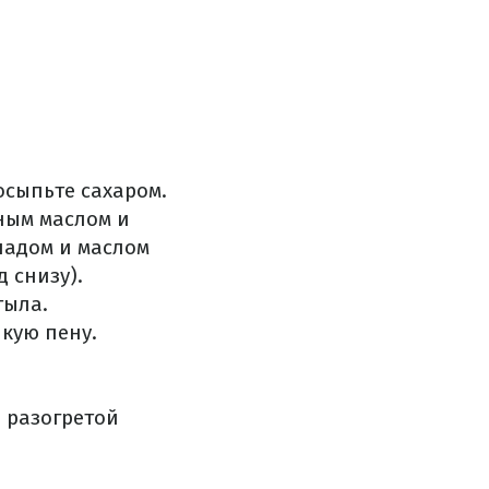
сыпьте сахаром.
ным маслом и
ладом и маслом
 снизу).
тыла.
йкую пену.
 разогретой