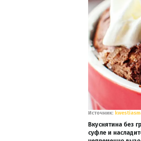
Источник:
kwestiasm
Вкуснятина без г
суфле и насладит
непременно вызов