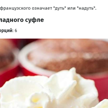
с французского означает "дуть" или "надуть"
.
ладного суфле
орций
: 6