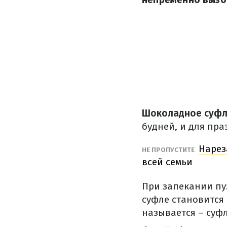
Шоколадное суф
будней, и для пра
Нарез
НЕ ПРОПУСТИТЕ
всей семьи
При запекании пу
суфле становится 
называется – суф