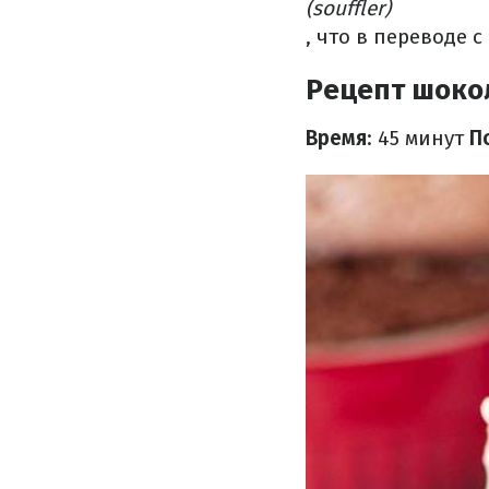
(souffler)
, что в переводе 
Рецепт шоко
Время
: 45 минут
П