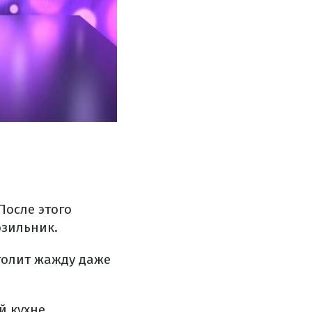
После этого
озильник.
утолит жажду даже
 кухне.