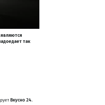
 являются
надоедает так
ирует
Вкусно 24
.