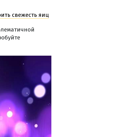
рить свежесть яиц
облематичной
робуйте