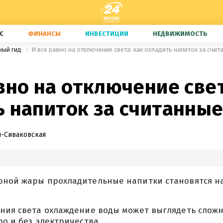
С
ФИНАНСЫ
ИНВЕСТИЦИИ
НЕДВИЖИМОСТЬ
ный гид
И все равно на отключение света: как охладить напиток за счи
вно на отключение свет
ь напиток за считанны
-Сиваковская
рной жары прохладительные напитки становятся н
ния света охлаждение воды может выглядеть сложн
ро и без электричества.