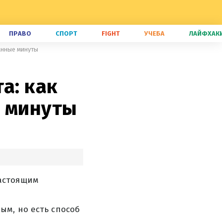
ПРАВО
СПОРТ
FIGHT
УЧЕБА
ЛАЙФХАК
танные минуты
а: как
е минуты
астоящим
ым, но есть способ