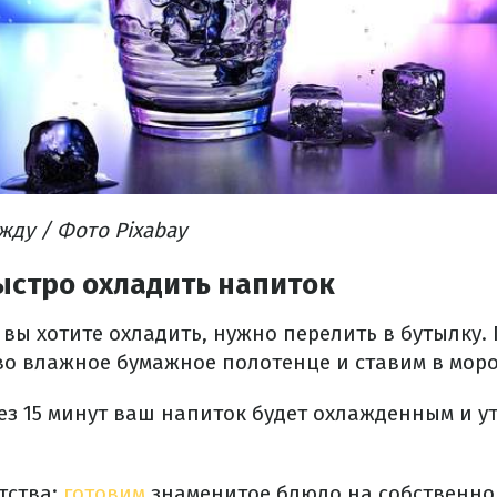
ду / Фото Pixabay
ыстро охладить напиток
вы хотите охладить, нужно перелить в бутылку. 
во влажное бумажное полотенце и ставим в мор
рез 15 минут ваш напиток будет охлажденным и 
тства:
готовим
знаменитое блюдо на собственной