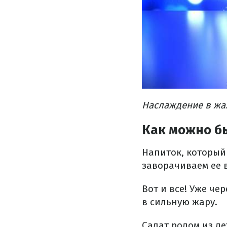
Наслаждение в жаж
Как можно б
Напиток, который 
заворачиваем ее 
Вот и все! Уже че
в сильную жару.
Салат родом из де