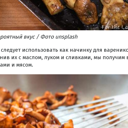
ероятный
вкус
/ Фото unsplash
следует
использовать
как
начинку для
вареник
инив
их
с маслом,
луком
и
сливками
,
мы
получим
нами
и мясом.