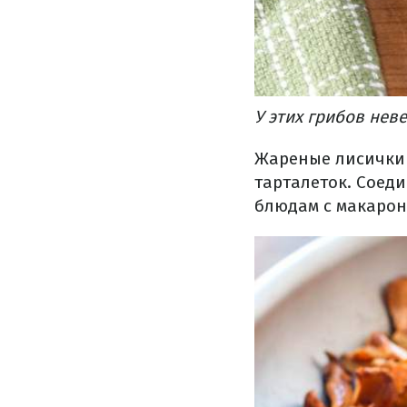
У
этих
грибов
нев
Жареные
лисички
тарталеток
.
Соед
блюдам
с макаро