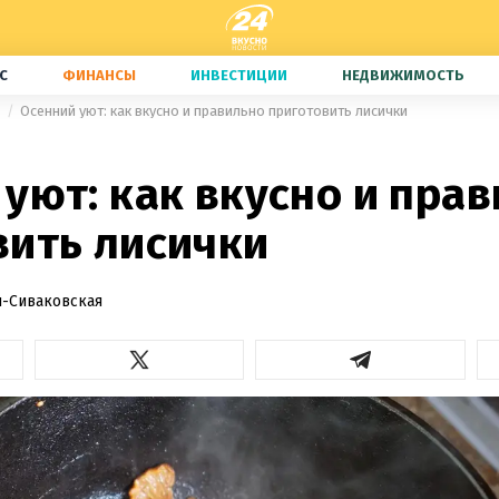
С
ФИНАНСЫ
ИНВЕСТИЦИИ
НЕДВИЖИМОСТЬ
е
Осенний уют: как вкусно и правильно приготовить лисички
2
уют: как вкусно и пра
вить лисички
-Сиваковская