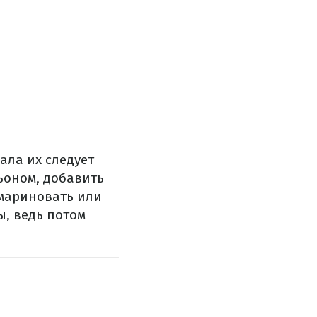
ала
их следует
ьоном
,
добавить
мариновать
или
ы
, ведь потом