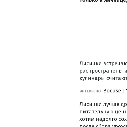
Лисички
встречаю
распространены
кулинары
считаю
Bocuse d
ИНТЕРЕСНО
Лисички
лучше
др
питательную
ценн
хотим
надолго
со
после
сбора
урожа