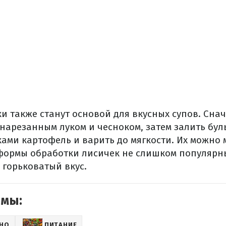
ки
также
станут основой
для
вкусных
супов.
Снач
нарезанным луком
и
чесноком
,
затем
залить
бул
ками картофель
и
варить
до мягкости.
Их
можно
формы
обработки
лисичек
не слишком популярн
горьковатый
вкус.
емы:
СНО
ПИТАНИЕ