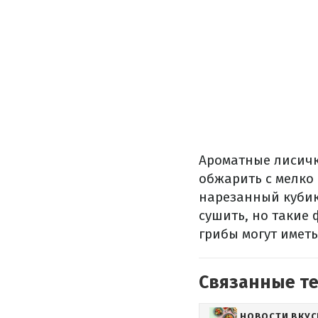
Ароматные
лисич
обжарить
с
мелко
нарезанный куби
сушить
,
но
такие
грибы
могут
иметь
Связанные т
НОВОСТИ ВКУ