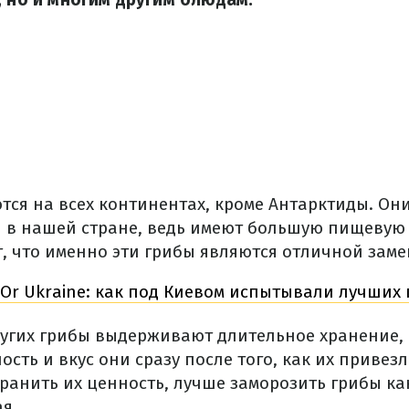
тся
на всех континентах,
кроме
Антарктиды.
Он
и
в
нашей
стране
,
ведь
имеют
большую
пищевую
т
,
что
именно
эти
грибы являются
отличной
заме
'Or Ukraine
:
как
под
Киевом
испытывали
лучших
угих
грибы
выдерживают
длительное хранение,
ость
и
вкус
они
сразу
после
того
,
как
их
привезл
хранить
их
ценность
, лучше
заморозить
грибы
ка
я.