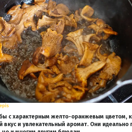
epis
рибы с характерным желто-оранжевым цветом, 
й вкус и увлекательный аромат. Они идеально 
, но и многим другим блюдам.