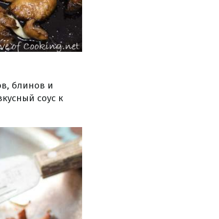
ов
,
блинов
и
вкусный
соус
к