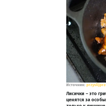
Источник:
przyslijprz
Лисички – это г
ценятся за особы
только к яичнице