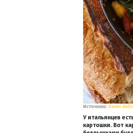
Источник:
Damn delic
У итальянцев ест
картошки. Вот ка
бедрышками буде