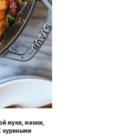
ой муки, манки,
С куриными