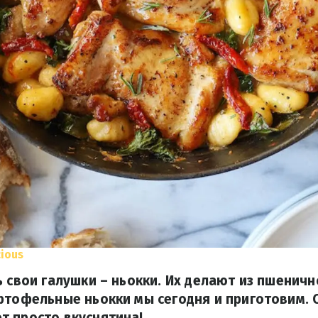
ious
ь свои галушки – ньокки. Их делают из пшеничн
ртофельные ньокки мы сегодня и приготовим. 
т просто вкуснятина!