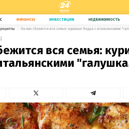
С
ФИНАНСЫ
ИНВЕСТИЦИИ
НЕДВИЖИМОСТЬ
 рецепты
На них сбежится вся семья: куриные бедра с итальянскими "га
2
бежится вся семья: ку
 итальянскими "галушк