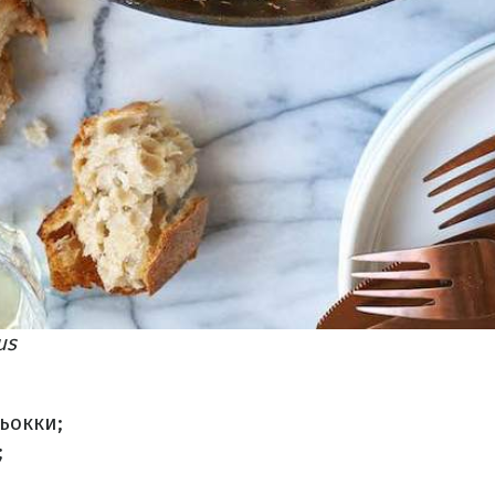
us
ьокки;
;