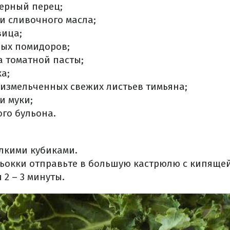
ерный перец;
и сливочного масла;
вица;
ных помидоров;
а томатной пасты;
ка;
 измельченных свежих листьев тимьяна;
и муки;
ого бульона.
лкими кубиками.
ьокки отправьте в большую кастрюлю с кипящей
 2 – 3 минуты.