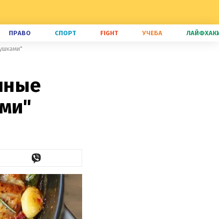
ПРАВО
СПОРТ
FIGHT
УЧЕБА
ЛАЙФХАК
лушками"
риные
ами"