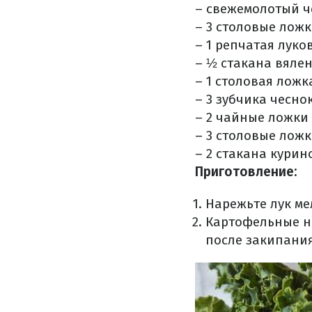
– свежемолотый ч
– 3 столовые ложк
– 1 репчатая луко
– ½ стакана вяле
– 1 столовая ложк
– 3 зубчика чесно
– 2 чайные ложки
– 3 столовые ложк
– 2 стакана курин
Приготовление:
Нарежьте лук ме
Картофельные н
после закипания