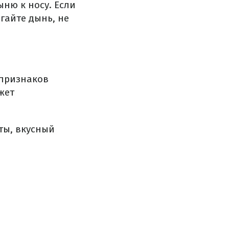
ню к носу.
Если
гайте дынь, не
 признаков
жет
ты, вкусный