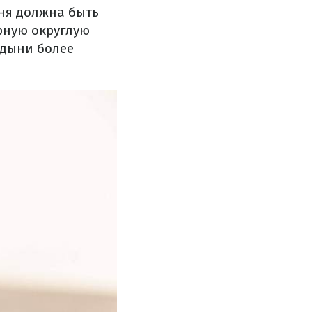
ня должна быть
рную округлую
 дыни более