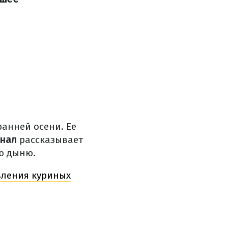
ранней осени.
Ее
анал
рассказывает
ую дыню.
овления куриных