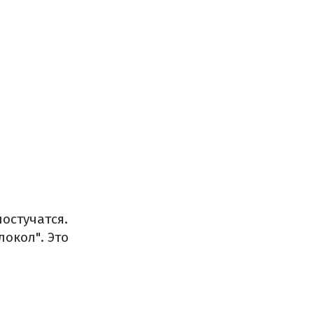
постучатся.
локол".
Это