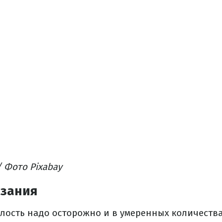
 Фото Рixabay
зания
лость надо осторожно и в умеренных количества