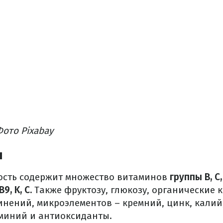
ото Рixabay
ы
ость содержит множество витаминов
группы B, С,
B9, K, C.
Также фруктозу, глюкозу, органические 
нений, микроэлементов – кремний, цинк, калий,
миний и антиоксиданты.