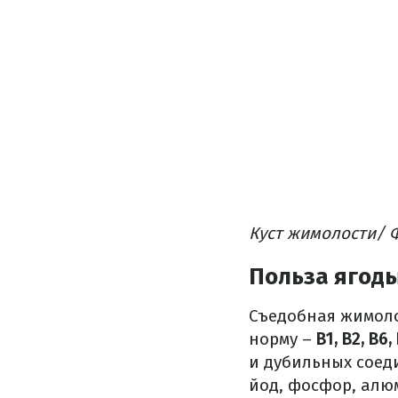
Куст жимолости/ Ф
Польза ягод
Съедобная жимол
норму –
B1, B2, B6, 
и дубильных соеди
йод, фосфор, алю