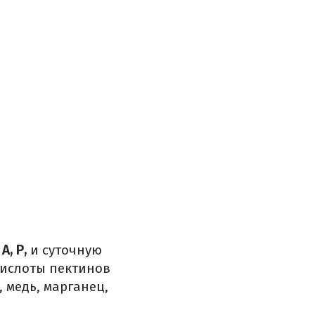
 А, P,
и суточную
кислоты пектинов
 медь, марганец,