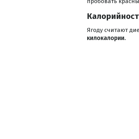
пробовать красны
Калорийност
Ягоду считают ди
килокалории.