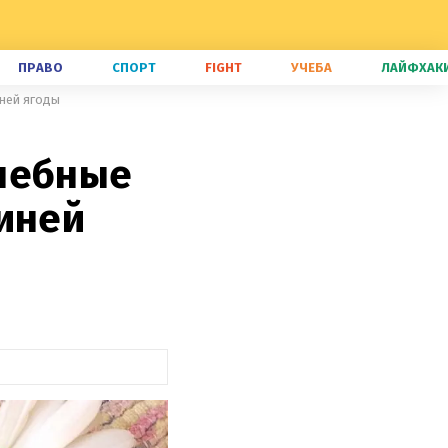
ПРАВО
СПОРТ
FIGHT
УЧЕБА
ЛАЙФХАК
иней ягоды
елебные
синей