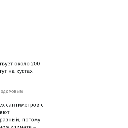
вует около 200
ут на кустах
СЯ ЗДОРОВЫМ
х сантиметров с
меют
разный, потому
ном климате –