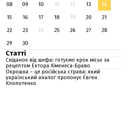
08
09
10
11
12
13
14
15
16
17
18
19
20
21
22
23
24
25
26
27
28
29
30
Статті
Сніданок від шефа: готуємо крок місьє за
рецептом Ектора Хіменеса-Браво
Окрошка – це російська страва: який
український аналог пропонує Євген
Клопотенко