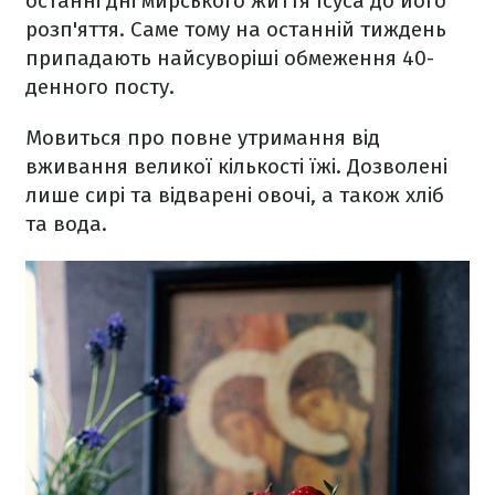
останні дні мирського життя Ісуса до його
розп'яття. Саме тому на останній тиждень
припадають найсуворіші обмеження 40-
денного посту.
Мовиться про повне утримання від
вживання великої кількості їжі. Дозволені
лише сирі та відварені овочі, а також хліб
та вода.