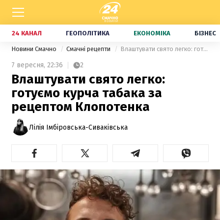
24 КАНАЛ
ГЕОПОЛІТИКА
ЕКОНОМІКА
БІЗНЕС
Новини Смачно
Смачні рецепти
Влаштувати свято легко: готуємо курча табака за рецептом Клопотенка
7 вересня,
22:36
2
Влаштувати свято легко:
готуємо курча табака за
рецептом Клопотенка
Лілія Імбіровська-Сиваківська