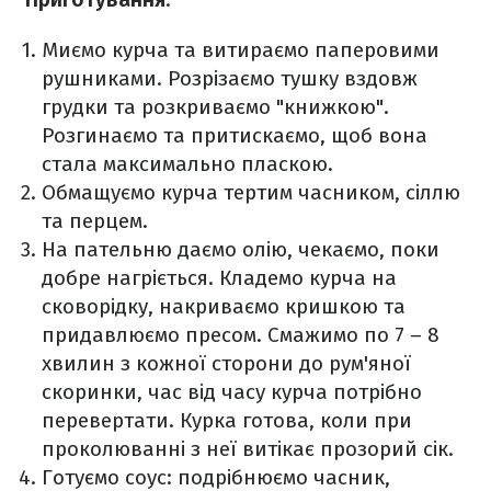
Миємо курча та витираємо паперовими
рушниками. Розрізаємо тушку вздовж
грудки та розкриваємо "книжкою".
Розгинаємо та притискаємо, щоб вона
стала максимально пласкою.
Обмащуємо курча тертим часником, сіллю
та перцем.
На пательню даємо олію, чекаємо, поки
добре нагріється. Кладемо курча на
сковорідку, накриваємо кришкою та
придавлюємо пресом. Смажимо по 7 – 8
хвилин з кожної сторони до рум'яної
скоринки, час від часу курча потрібно
перевертати. Курка готова, коли при
проколюванні з неї витікає прозорий сік.
Готуємо соус: подрібнюємо часник,