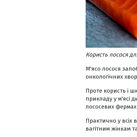
Користь лосося д
М'ясо лосося запоб
онкологічних хвор
Проте користь і ш
прикладу у м'ясі 
лососевих фермах 
Практично у всіх в
вагітним жінкам та