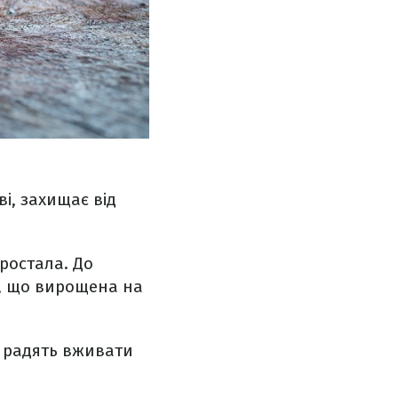
ві, захищає від
зростала. До
и, що вирощена на
не радять вживати