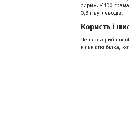
сирим. У 100 грамах
0,8 г вуглеводів.
Користь і шк
Червона риба особ
кількістю білка, к