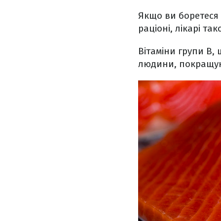
Якщо ви боретеся 
раціоні, лікарі т
Вітаміни групи В,
людини, покращуют