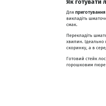
Як готувати 
Для
приготування 
викладіть шматочо
смак.
Перекладіть шмато
хвилин. Ідеально
скоринку, а в сер
Готовий стейк лос
горошковим пюре 