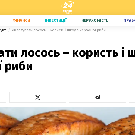
ФІНАНСИ
ІНВЕСТИЦІЇ
НЕРУХОМІСТЬ
ПРАВ
дукт
Як готувати лосось – користь і шкода червоної риби
ати лосось – користь і 
ї риби