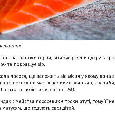
ля людини
ігає патологіям серця, знижує рівень цукру в кро
об та покращує зір.
кода лосося, ще залежить від місця у якому вона 
дикого лосося не має шкідливих речовин, а у риб
багато антибіотиків, сої та ГМО.
идах сімейства лососевих є трохи ртуті, тому її 
 матусям, що годують свої дітей.