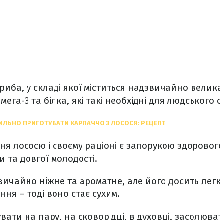
риба, у складі якої міститься надзвичайно велик
ега-3 та білка, які такі необхідні для людського 
ИЛЬНО ПРИГОТУВАТИ КАРПАЧЧО З ЛОСОСЯ: РЕЦЕПТ
я лососю і своєму раціоні є запорукою здорового
 та довгої молодості.
вичайно ніжне та ароматне, але його досить легк
ння – тоді воно стає сухим.
ати на пару, на сковорідці, в духовці, засолюват