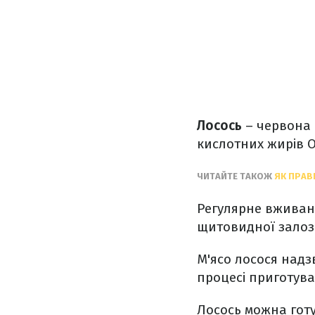
Лосось
– червона 
кислотних жирів Ом
ЧИТАЙТЕ ТАКОЖ
ЯК ПРАВ
Регулярне вживанн
щитовидної залози
М'ясо лосося надз
процесі приготува
Лосось можна готув