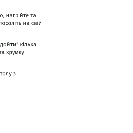
ю, нагрійте та
осоліть на свій
дойти" кілька
та хрумку
толу з