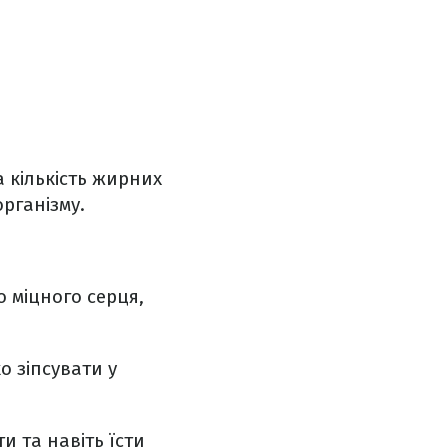
а кількість жирних
організму.
 міцного серця,
о зіпсувати у
и та навіть їсти