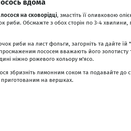
лосось вдома
лосося на сковорідці
, змастіть її оливковою оліє
к риби. Обсмажте з обох сторін по 3-4 хвилини, п
чок риби на лист фольги, загорніть та дайте їй "
 просмаженим лососем вважають його золотисту 
едині ніжно рожевого кольору м'ясо.
ося збризніть лимонним соком та подавайте до с
приготованим на вершках.