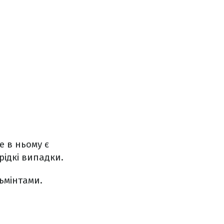
е в ньому є
рідкі випадки.
ьмінтами.