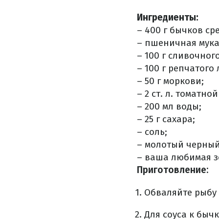
Ингредиенты:
– 400 г бычков ср
– пшеничная мука
– 100 г сливочног
– 100 г репчатого 
– 50 г моркови;
– 2 ст. л. томатно
– 200 мл воды;
– 25 г сахара;
– соль;
– молотый черный
– ваша любимая з
Приготовление:
Обваляйте рыбу 
Для соуса к быч