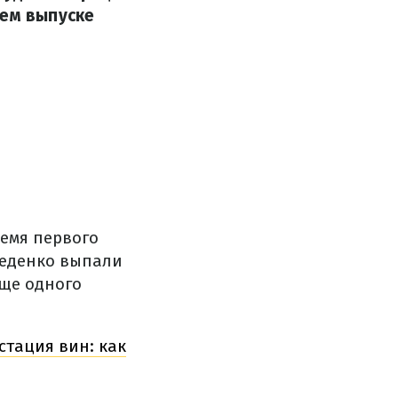
ьем выпуске
ремя первого
Беденко выпали
еще одного
стация вин: как