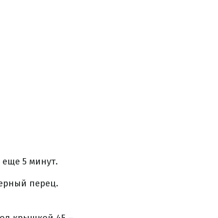
 еще 5 минут.
черный перец.
под крышкой 45 –