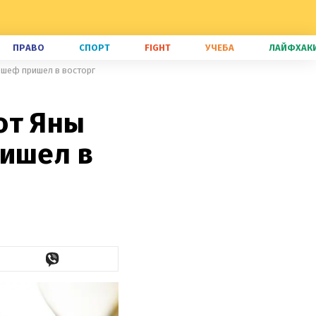
ПРАВО
СПОРТ
FIGHT
УЧЕБА
ЛАЙФХАК
 шеф пришел в восторг
от Яны
ришел в