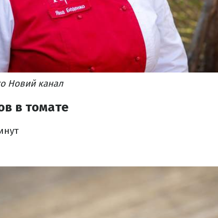
то Новий канал
ов в томате
инут