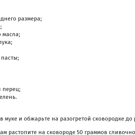
еднего размера;
;
о масла;
лука;
й пасты;
 перец;
елень.
в муке и обжарьте на разогретой сковородке до
кам растопите на сковороде 50 граммов сливочно