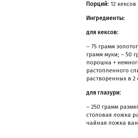
Порций
: 12 кексов
Ингредиенты
:
для кексов:
–
75 грамм золотог
грамм муки;
– 50 
порошка + немног
растопленного сл
растворенных в 2 
для глазури:
–
250 грамм размя
столовая ложка ра
чайная ложка ван