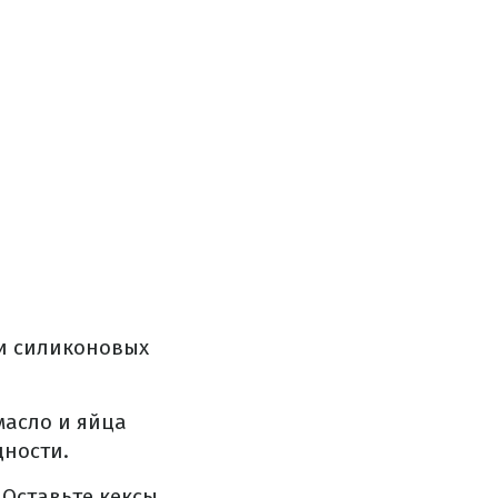
ли силиконовых
масло и яйца
дности.
Оставьте кексы