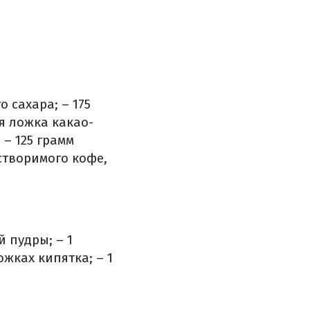
о сахара;
– 175
ая ложка какао-
;
– 125 грамм
створимого кофе,
й пудры;
– 1
ожках кипятка;
– 1