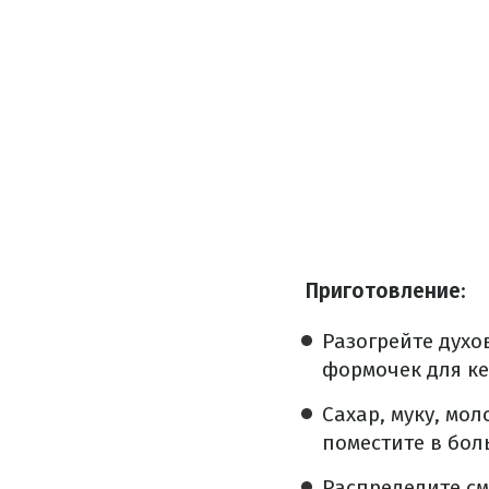
Приготовление
:
Разогрейте духов
формочек для ке
Сахар, муку, мо
поместите в бол
Распределите см