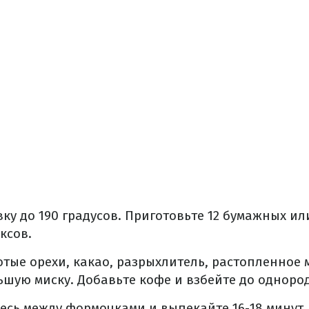
ку до 190 градусов.
Приготовьте 12 бумажных и
ксов.
лотые орехи, какао, разрыхлитель, растопленное 
ьшую миску.
Добавьте кофе и взбейте до одноро
есь между формочками и выпекайте 16-18 минут.