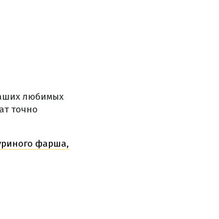
ваших любимых
ат точно
уриного фарша,