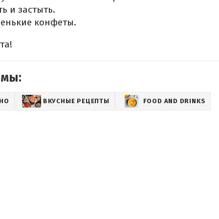
ь и застыть.
ленькие конфеты.
та!
емы:
СНО
ВКУСНЫЕ РЕЦЕПТЫ
FOOD AND DRINKS