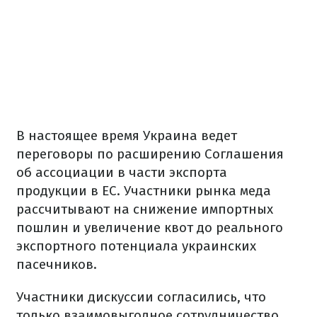
В настоящее время Украина
ведет
переговоры
по расширению
Соглашения
об ассоциации
в
части
экспорта
продукции в ЕС
.
Участники
рынка
меда
рассчитывают
на снижение
импортных
пошлин
и
увеличение
квот
до реального
экспортного
потенциала украинских
пасечников
.
Участники
дискуссии
согласились, что
только
взаимовыгодное
сотрудничество