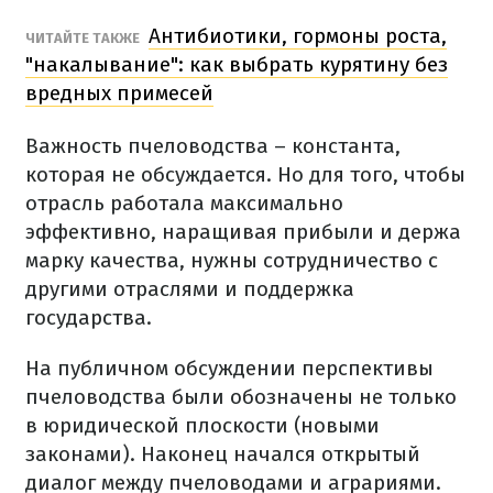
Антибиотики
,
гормоны
роста
,
ЧИТАЙТЕ
ТАКЖЕ
"
накалывание
"
: как выбрать
курятину
без
вредных
примесей
Важность
пчеловодства –
константа,
которая не обсуждается.
Но
для
того
,
чтобы
отрасль
работала
максимально
эффективно
, наращивая
прибыли
и
держа
марку
качества
,
нужны
сотрудничество
с
другими отраслями
и
поддержка
государства
.
На публичном
обсуждении
перспективы
пчеловодства
были обозначены
не только
в
юридической
плоскости
(
новыми
законами). Н
аконец
начался
открытый
диалог
между
пчеловодами
и
аграриями.