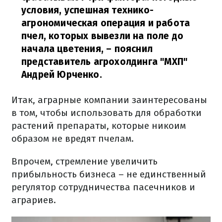
условия
,
успешная
технико-
агрономическая
операция
и
работа
пчел
,
которых
вывезли на
поле
до
начала цветения
,
– пояснил
представитель
агрохолдинга
"
МХП
"
Андрей
Юрченко.
Итак
,
аграрные
компании
заинтересованы
в том,
чтобы
использовать
для
обработки
растений
препараты
,
которые никоим
образом не
вредят
пчелам
.
Впрочем
,
стремление
увеличить
прибыльность
бизнеса
– не единственный
регулятор
сотрудничества
пасечников
и
аграриев.