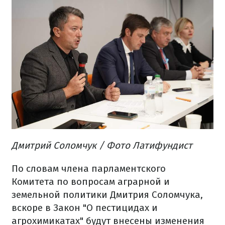
Дмитрий Соломчук / Фото Латифундист
По словам
члена
парламентского
К
омитета
по вопросам аграрной и
земельной политики
Дмитрия
Соломчука
,
вскоре
в Закон "
О пестицидах
и
агрохимикатах
"
будут внесены изменения