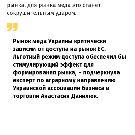
рынка
,
для рынка
меда
это станет
сокрушительным
ударом.
Рынок
меда
Украины
критически
зависим
от
доступа на рынок
ЕС.
Льготный
режим
доступа
обеспечил
бы
стимулирующий
эффект
для
формирования рынка
,
–
подчеркнула
експерт
по
аграрному
направлению
Украинской ассоциации
бизнеса
и
торговли
Анастасия
Данилюк.