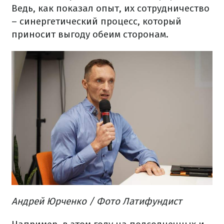
Ведь
,
как
показал
опыт
,
их
сотрудничество
–
синергетический
процесс
,
который
приносит
выгоду
обеим сторонам.
Андрей Юрченко / Фото Латифундист