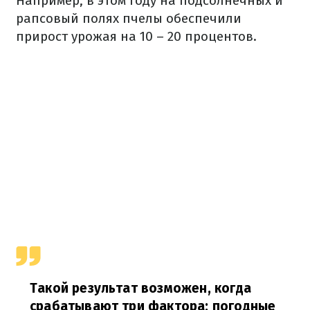
Например
, в этом году
на
подсолнечных
и
рапсовый
полях
пчелы
обеспечили
прирост
урожая
на 10 – 20
процентов.
Такой
результат
возможен,
когда
срабатывают
три фактора
: погодные