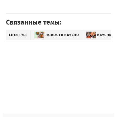
Связанные темы:
LIFESTYLE
НОВОСТИ ВКУСНО
ВКУСНЫЕ 