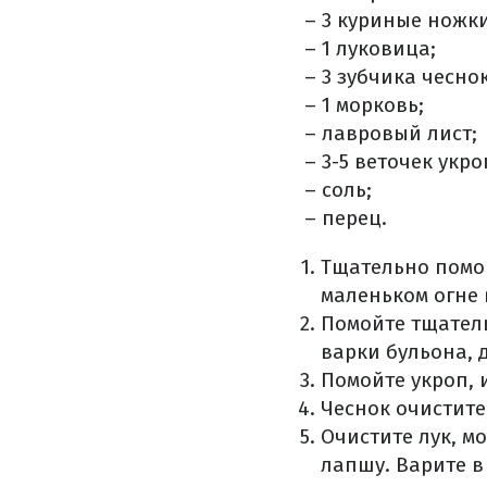
– 3 куриные ножки
– 1 луковица;
– 3 зубчика чесно
– 1 морковь;
– лавровый лист;
– 3-5 веточек укро
– соль;
– перец.
Тщательно помой
маленьком огне в
Помойте тщатель
варки бульона, 
Помойте укроп, 
Чеснок очистите
Очистите лук, м
лапшу. Варите в 