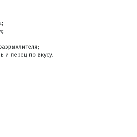
а;
и;
разрыхлителя;
ь и перец по вкусу.