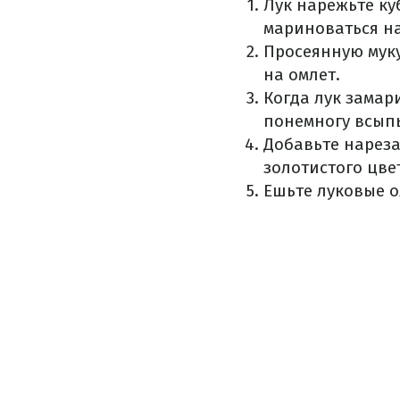
Лук нарежьте ку
мариноваться на
Просеянную муку
на омлет.
Когда лук замар
понемногу всыпь
Добавьте нареза
золотистого цве
Ешьте луковые о