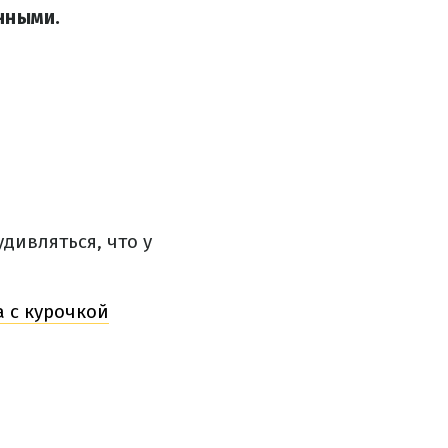
нными.
дивляться, что у
а с курочкой