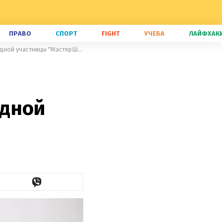
ПРАВО
СПОРТ
FIGHT
УЧЕБА
ЛАЙФХАК
Вкусные будто с мясом: рецепт бюджетных луковников от звездной участницы "МастерШеф"
здной