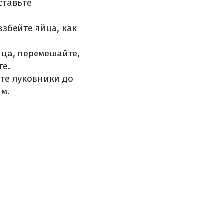
ставьте
взбейте яйца, как
йца, перемешайте,
те.
те луковники до
ым.