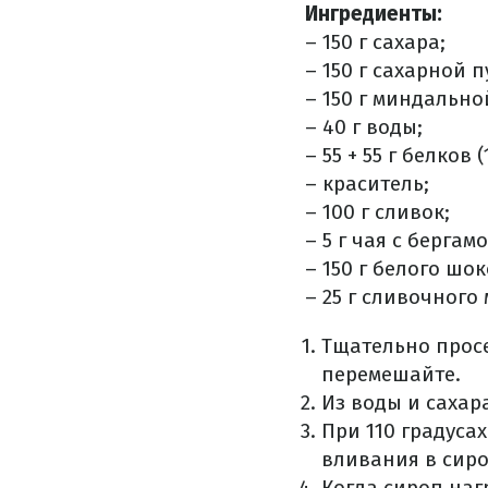
Ингредиенты:
– 150 г сахара;
– 150 г сахарной 
– 150 г миндально
– 40 г воды;
– 55 + 55 г белков (
– краситель;
– 100 г сливок;
– 5 г чая с бергам
– 150 г белого шо
– 25 г сливочного 
Тщательно просе
перемешайте.
Из воды и сахар
При 110 градуса
вливания в сир
Когда сироп нагр