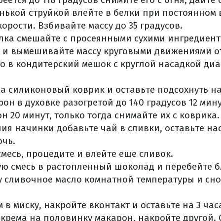
нькой струйкой влейте в белки при постоянном
орости. Взбивайте массу до 35 градусов.
лка смешайте с просеянными сухими ингредиент
 и вымешивайте массу круговыми движениями от
о в кондитерский мешок с круглой насадкой диа
на силиконовый коврик и оставьте подсохнуть на
он в духовке разогретой до 140 градусов 12 мину
н 20 минут, только тогда снимайте их с коврика.
ия начинки добавьте чай в сливки, оставьте на
очь.
смесь, процедите и влейте еще сливок.
ю смесь в растопленный шоколад и перебейте б
у сливочное масло комнатной температуры и сн
 в миску, накройте вконтакт и оставьте на 3 час
г крема на половинку макарон, накройте другой.