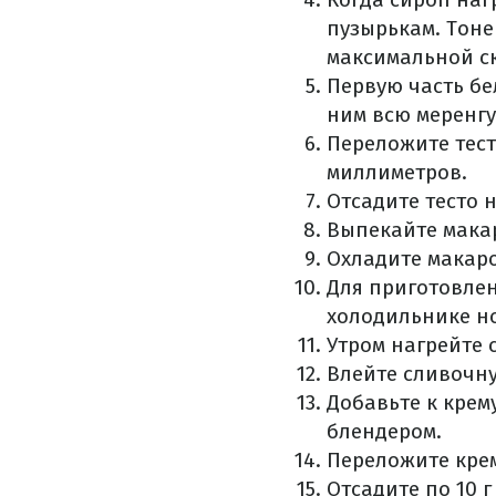
пузырькам. Тоне
максимальной ск
Первую часть бе
ним всю меренгу
Переложите тест
миллиметров.
Отсадите тесто 
Выпекайте макар
Охладите макаро
Для приготовлен
холодильнике н
Утром нагрейте 
Влейте сливочну
Добавьте к крем
блендером.
Переложите крем
Отсадите по 10 