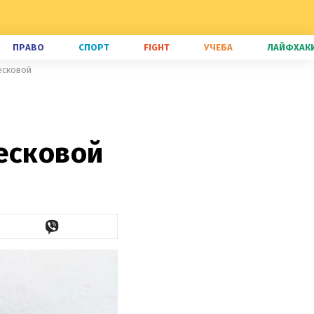
ПРАВО
СПОРТ
FIGHT
УЧЕБА
ЛАЙФХАК
есковой
есковой