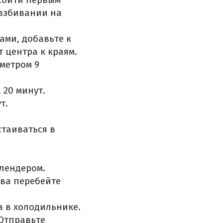
 взбивании на
ами, добавьте к
 центра к краям.
метром 9
 20 минут.
т.
стаиваться в
лендером.
ова перебейте
а в холодильнике.
 Отправьте