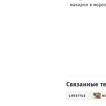
макарон в мороз
Связанные т
LIFESTYLE
Н