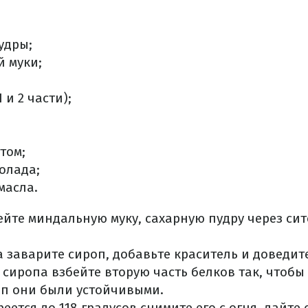
пудры;
й муки;
1 и 2 части);
отом;
колада;
масла.
йте миндальную муку, сахарную пудру через сит
а заварите сироп, добавьте краситель и доведите
х сиропа взбейте вторую часть белков так, чтобы
оп они были устойчивыми.
еется до 118 градусов снимите его с огня, дайте