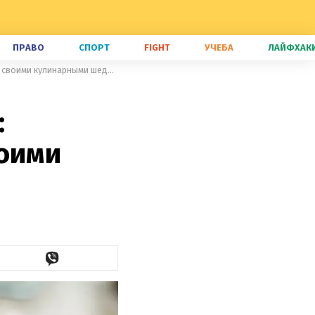
ПРАВО
СПОРТ
FIGHT
УЧЕБА
ЛАЙФХАК
Неизвестные рок-звезды кухни: пользователи взорвали сеть своими кулинарными шедеврами
:
воими