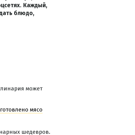
оцсетях. Каждый,
дать блюдо,
улинария может
дготовлено мясо
инарных шедевров.