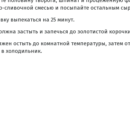
те половину творога, шпинат и процеженную фа
о-сливочной смесью и посыпайте остальным сыр
вку выпекаться на 25 минут.
лжна застыть и запечься до золотистой корочки
жен остыть до комнатной температуры, затем о
 в холодильник.