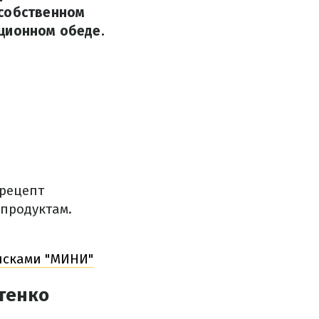
 собственном
ационном обеде.
 рецепт
продуктам.
сисками "МИНИ"
тенко