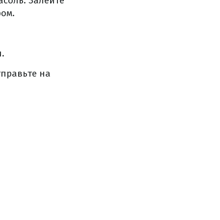
соль. Залейте
ом.
.
тправьте на