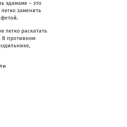
ь эдамаме – это
 легко заменить
 фетой.
е легко раскатать
. В противном
олодильнике,
али