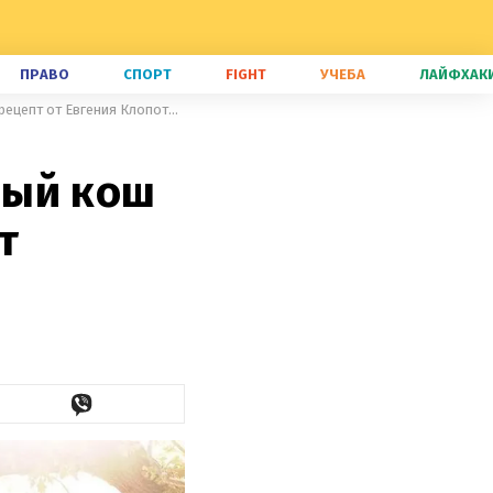
ПРАВО
СПОРТ
FIGHT
УЧЕБА
ЛАЙФХАК
Приготовьте дома коронационный кош Чарльза ІІІ: доступный рецепт от Евгения Клопотенко
ный кош
т