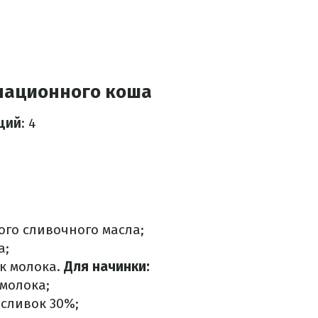
национного коша
ций
: 4
ого сливочного масла;
а;
ек молока.
Для начинки:
 молока;
 сливок 30%;