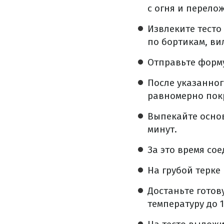
с огня и перелож
Извлеките тесто
по бортикам, ви
Отправьте форму
После указанног
равномерно покр
Выпекайте основ
минут.
За это время со
На грубой терке
Достаньте готов
температуру до 1