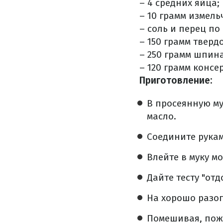
– 4 средних яйца;
– 10 грамм измель
– соль и перец по 
– 150 грамм тверд
– 250 грамм шпина
– 120 грамм конс
Приготовление:
В просеянную му
масло.
Соедините рукам
Влейте в муку м
Дайте тесту "от
На хорошо разо
Помешивая, пожар