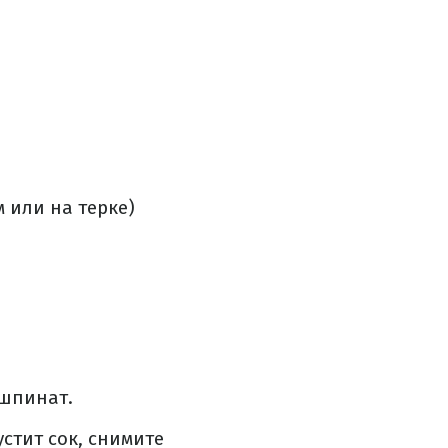
 или на терке)
 шпинат.
устит сок, снимите