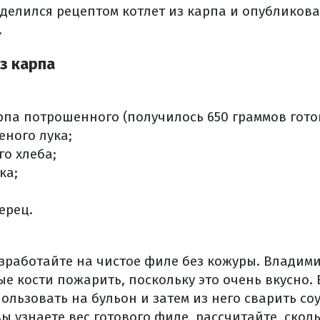
делился рецептом котлет из карпа и опубликов
.
з карпа
рпа потрошенного (получилось 650 граммов гото
еного лука;
го хлеба;
ка;
ерец.
зработайте на чистое филе без кожуры. Владим
ые кости пожарить, поскольку это очень вкусно.
ользовать на бульон и затем из него сварить соу
 вы узнаете вес готового филе, рассчитайте, ско