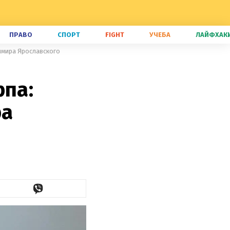
ПРАВО
СПОРТ
FIGHT
УЧЕБА
ЛАЙФХАК
имира Ярославского
рпа:
ра