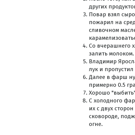
других продукто
Повар взял сыро
пожарил на сред
сливочном масле
карамелизоватьс
Со вчерашнего х
залить молоком.
Владимир Яросла
лук и пропустил
Далее в фарш ну
примерно 0.5 гр
Хорошо "выбить"
С холодного фа
их с двух сторон
сковороде, подж
огне.