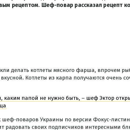
ым рецептом. Шеф-повар рассказал рецепт кот
ли делать котлеты мясного фарша, впрочем ры
 вкусной. Котлеты из карпа получаются очень с
л, каким папой не нужно быть, – шеф Эктор откр
тца
х шеф-поваров Украины по версии Фокус-листин
т радовать своих подписчиков интересными блю