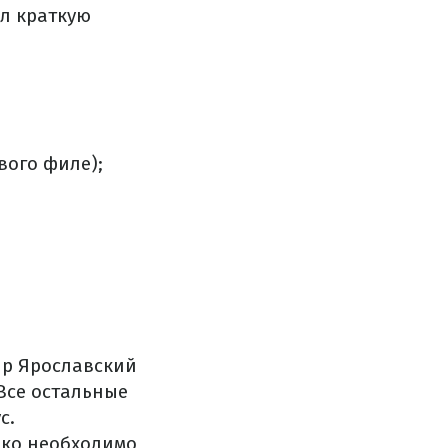
ал краткую
вого филе);
ир Ярославский
 Все остальные
с.
лько необходимо