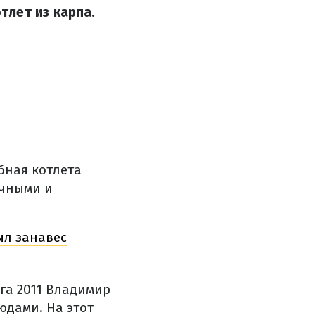
лет из карпа.
бная котлета
очными и
ыл занавес
га 2011 Владимир
дами. На этот