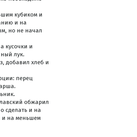
льшим кубиком и
анию и на
ым, но не начал
на кусочки и
ный лук.
, добавил хлеб и
рции: перец
фарша.
ьник.
славский обжарил
но сделать и на
й и на меньшем