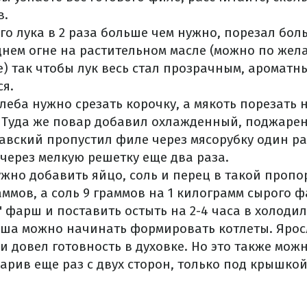
в.
го лука в 2 раза больше чем нужно, порезал бо
нем огне на растительном масле (можно по жел
) так чтобы лук весь стал прозрачным, ароматн
я.
леба нужно срезать корочку, а мякоть порезать 
 Туда же повар добавил охлажденный, поджарен
вский пропустил филе через мясорубку один раз
 через мелкую решетку еще два раза.
жно добавить яйцо, соль и перец в такой пропо
аммов, а соль 9 граммов на 1 килограмм сырого 
 фарш и поставить остыть на 2-4 часа в холодил
рша можно начинать формировать котлеты. Яро
 и довел готовность в духовке. Но это также мож
арив еще раз с двух сторон, только под крышко