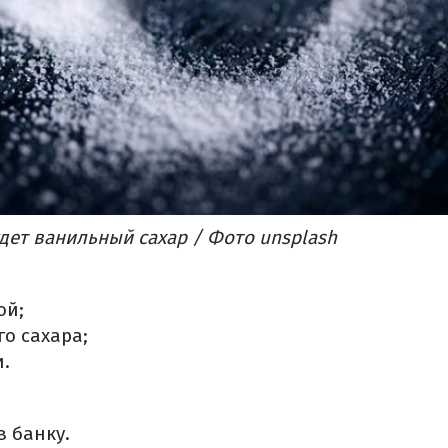
удет ванильный сахар / Фото unsplash
ой;
го сахара;
и.
в банку.