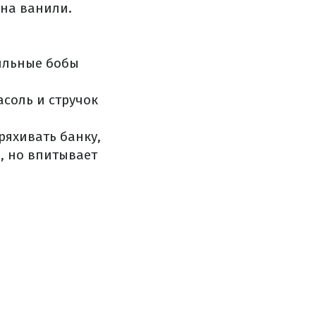
ена ванили.
нильные бобы
асоль и стручок
ряхивать банку,
я, но впитывает