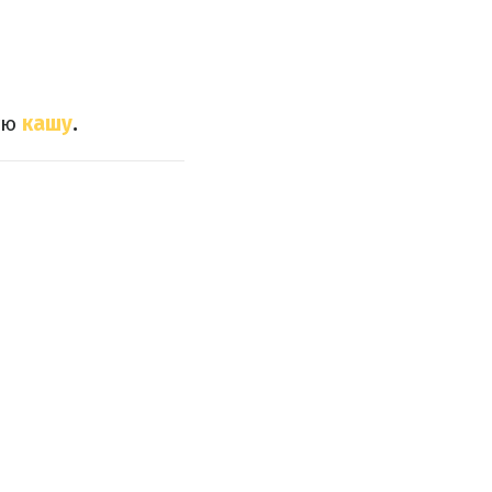
ую
кашу
.