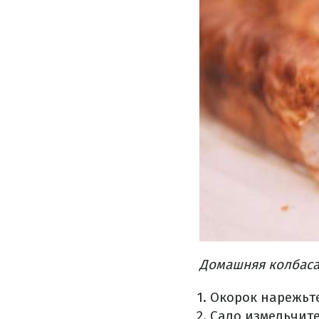
Домашняя колбаса
Окорок нарежьте
Сало измельчите