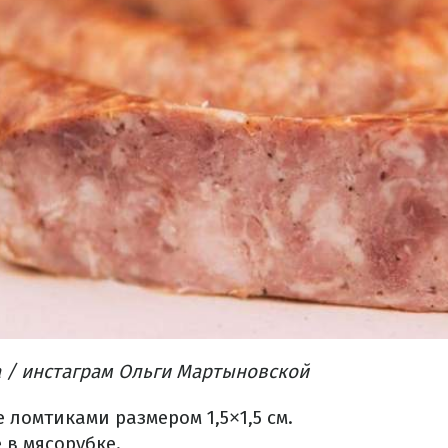
 / инстаграм Ольги Мартыновской
 ломтиками размером 1,5×1,5 см.
 в мясорубке.