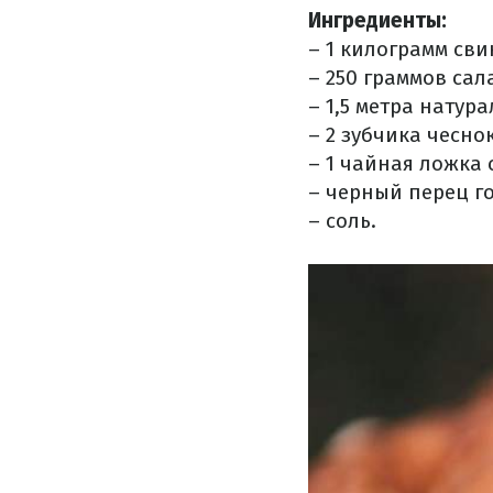
Ингредиенты:
– 1 килограмм сви
– 250 граммов сал
– 1,5 метра натур
– 2 зубчика чесно
– 1 чайная ложка 
– черный перец г
– соль.
⠀