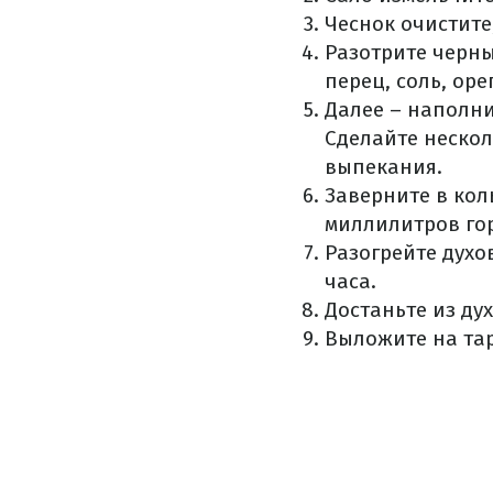
Чеснок очистите
Разотрите черны
перец, соль, ор
Далее – наполни
Сделайте нескол
выпекания.
Заверните в кол
миллилитров гор
Разогрейте духо
часа.
Достаньте из ду
Выложите на тар