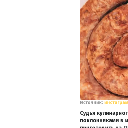
Источник:
инстаграм
Судья кулинарно
поклонниками в 
приготовить на П