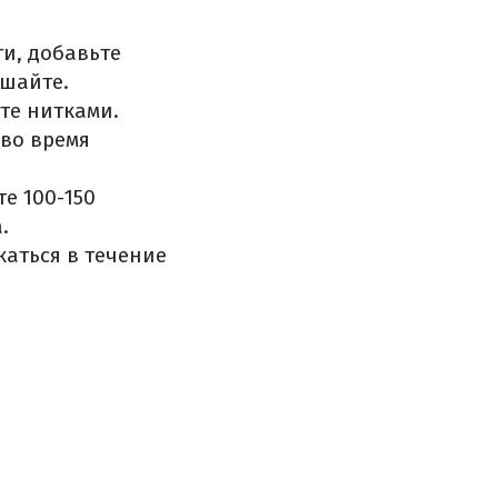
ги, добавьте
ешайте.
те нитками.
 во время
е 100-150
.
каться в течение
!