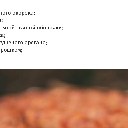
ного окорока;
а;
альной свиной оболочки;
ка;
сушеного орегано;
орошком;