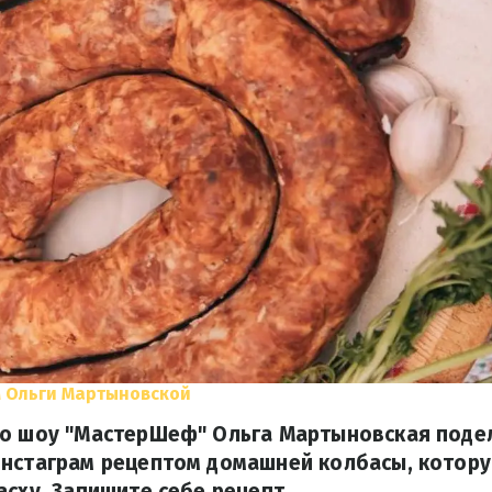
 Ольги Мартыновской
го шоу "МастерШеф" Ольга Мартыновская подел
инстаграм рецептом домашней колбасы, котор
асху. Запишите себе рецепт.