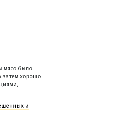
ы мясо было
а затем хорошо
циями,
решенных и