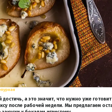
епурная
 достичь, а это значит, что нужно уже готовит
су после рабочей недели. Мы предлагаем ост
 закуски к бокалам игристому.