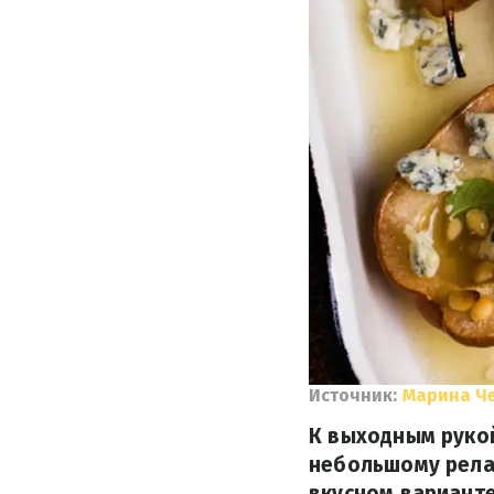
Источник:
Марина Ч
К выходным рукой
небольшому релак
вкусном варианте