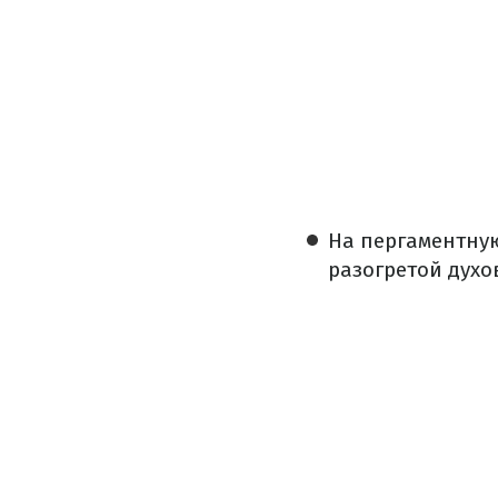
На пергаментную
разогретой духов