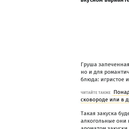
Груша запеченная
но и для романти
блюда: игристое и
Понад
ЧИТАЙТЕ ТАКЖЕ
сковороде или в д
Такая закуска бу
алкогольные они и
ароматом закуски.