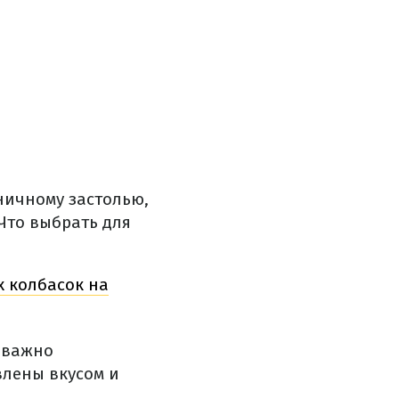
ничному застолью,
Что выбрать для
х колбасок на
неважно
влены вкусом и