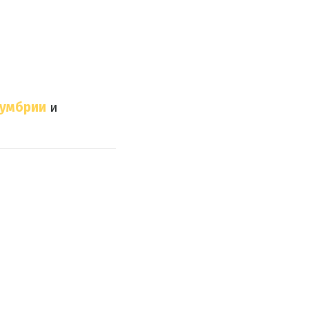
кумбрии
и