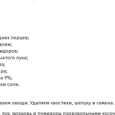
дких перцев;
кови;
мидоров;
чатого лука;
ла;
ара;
са 9%;
жки соли.
аем овощи. Удаляем хвостики, шелуху и семена.
 лук, морковь и помидоры произвольными кусоч