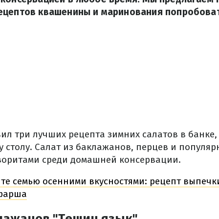
ецептов квашенины и маринования попробоват
ил три лучших рецепта зимних салатов в банке,
у столу. Салат из баклажанов, перцев и популя
воритами среди домашней консервации.
те семью осенними вкусностями: рецепт выпечки
 фарша
клажанов "Тещин язык"