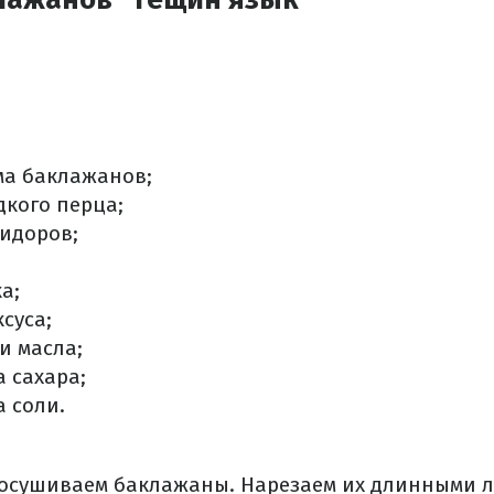
мма баклажанов;
дкого перца;
мидоров;
а;
ксуса;
и масла;
а сахара;
а соли.
осушиваем баклажаны. Нарезаем их длинными 