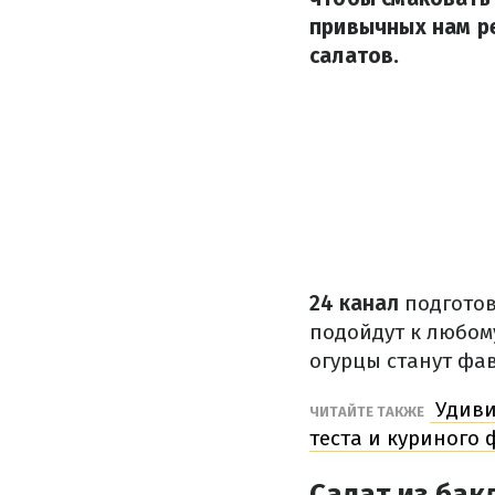
привычных нам р
салатов.
24 канал
подготов
подойдут к любом
огурцы станут фа
Удиви
ЧИТАЙТЕ ТАКЖЕ
теста и куриного
Салат из ба