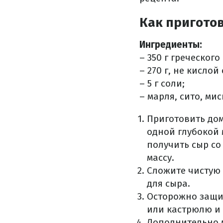
Как пригото
Ингредиенты:
– 350 г греческог
– 270 г, не кисло
– 5 г соли;
– марля, сито, мис
Приготовить дом
одной глубокой 
получить сыр со
массу.
Сложите чистую 
для сыра.
Осторожно защип
или кастрюлю и 
Дополнительно м