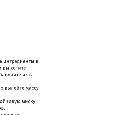
е ингредиенты в
и вы хотите
бавляйте их в
но вылейте массу
тойчивую миску
ов.
пленку и