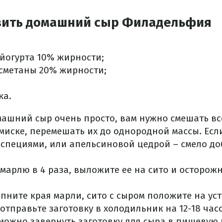
вить домашний сыр Филадельфия
о йогурта 10% жирности;
й сметаны 20% жирности;
ка.
ашний сыр очень просто, вам нужно смешать вс
миске, перемешать их до однородной массы. Есл
 специями, или апельсиновой цедрой – смело до
марлю в 4 раза, выложите ее на сито и осторож
ните края марли, сито с сыром положите на ус
отправьте заготовку в холодильник на 12-18 час
ожно завернуть заготовку для сыра в пищевую 