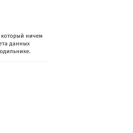
 который ничем
чета данных
лодильнике.