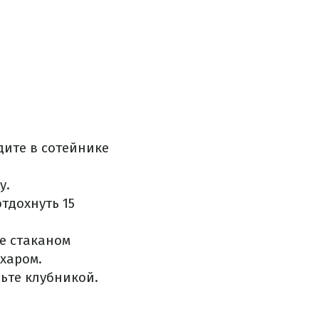
дите в сотейнике
у.
тдохнуть 15
е стаканом
харом.
сьте клубникой.