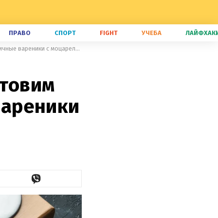
ПРАВО
СПОРТ
FIGHT
УЧЕБА
ЛАЙФХАК
Вы должны это попробовать: готовим необыкновенные клубничные вареники с моцареллой
отовим
вареники