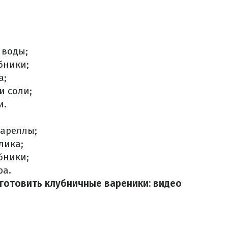
 воды;
бники;
а;
и соли;
и.
цареллы;
лика;
бники;
ра.
иготовить клубничные вареники: видео