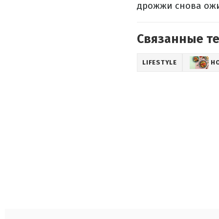
дрожжи снова ожи
Связанные т
LIFESTYLE
Н