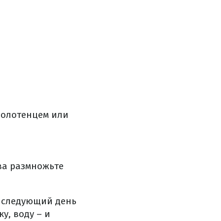
полотенцем или
ва размножьте
а следующий день
у, воду – и