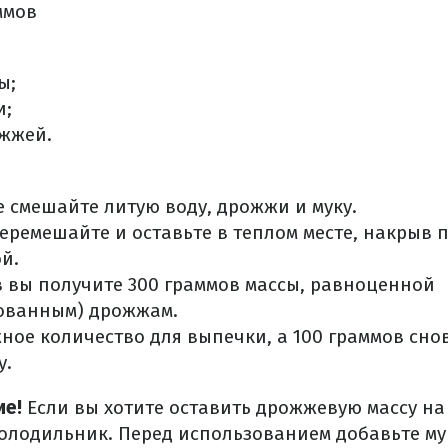
ммов
ы;
и;
ожжей.
е смешайте литую воду, дрожжи и муку.
еремешайте и оставьте в теплом месте, накрыв 
й.
ов вы получите 300 граммов массы, равноценной
ованным) дрожжам.
ное количество для выпечки, а 100 граммов сно
у.
ие!
Если вы хотите оставить дрожжевую массу н
холодильник. Перед использованием добавьте мук