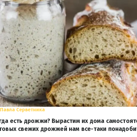
 Павла Серветника
гда есть дрожжи? Вырастим их дома самостоят
товых свежих дрожжей нам все-таки понадобит