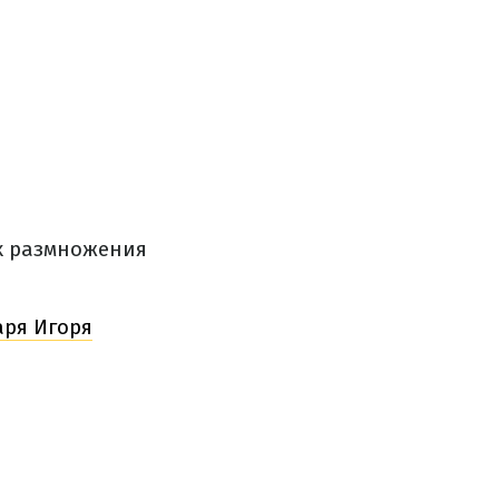
х размножения
аря Игоря