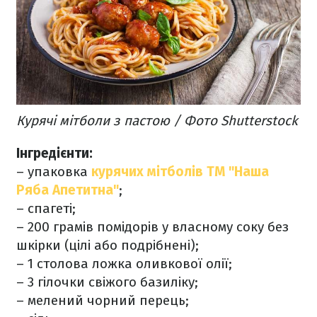
Курячі мітболи з пастою / Фото Shutterstock
Інгредієнти:
– упаковка
курячих мітболів ТМ "Наша
Ряба Апетитна"
;
– спагеті;
– 200 грамів помідорів у власному соку без
шкірки (цілі або подрібнені);
– 1 столова ложка оливкової олії;
– 3 гілочки свіжого базиліку;
– мелений чорний перець;