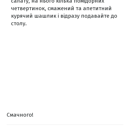
салату, на нього кілька помідорних
четвертинок, смажений та апетитний
курячий шашлик і відразу подавайте до
столу.
Смачного!