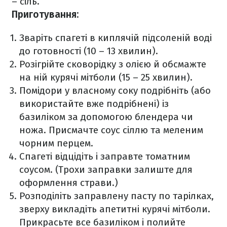
– сіль.
Приготування:
Зваріть спагеті в киплячій підсоленій воді
до готовності (10 – 13 хвилин).
Розігрійте сковорідку з олією й обсмажте
на ній курячі мітболи (15 – 25 хвилин).
Помідори у власному соку подрібніть (або
використайте вже подрібнені) із
базиліком за допомогою блендера чи
ножа. Присмачте соус сіллю та меленим
чорним перцем.
Спагеті відцідіть і заправте томатним
соусом. (Трохи заправки залиште для
оформлення страви.)
Розподіліть заправлену пасту по тарілках,
зверху викладіть апетитні курячі мітболи.
Прикрасьте все базиліком і полийте