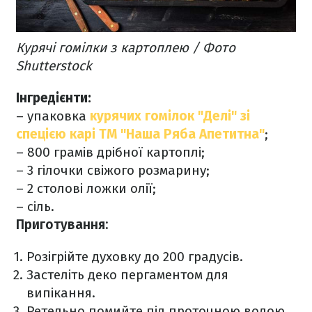
Курячі гомілки з картоплею / Фото
Shutterstock
Інгредієнти:
– упаковка
курячих гомілок "Делі" зі
спецією карі ТМ "Наша Ряба Апетитна"
;
– 800 грамів дрібної картоплі;
– 3 гілочки свіжого розмарину;
– 2 столові ложки олії;
– сіль.
Приготування:
Розігрійте духовку до 200 градусів.
Застеліть деко пергаментом для
випікання.
Ретельно помийте під проточною водою