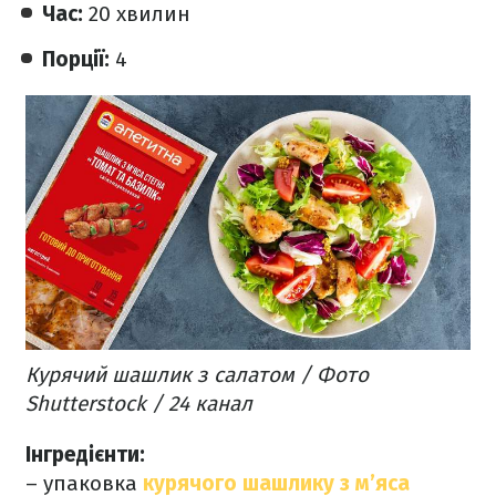
Час:
20 хвилин
Порції:
4
Курячий шашлик з салатом / Фото
Shutterstock / 24 канал
Інгредієнти:
– упаковка
курячого шашлику з м’яса