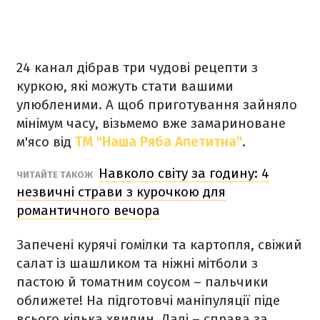
24 канал дібрав три чудові рецепти з
куркою, які можуть стати вашими
улюбленими. А щоб приготування зайняло
мінімум часу, візьмемо вже замариноване
м'ясо від
ТМ "Наша Ряба Апетитна"
.
Навколо світу за годину: 4
ЧИТАЙТЕ ТАКОЖ
незвичні страви з курочкою для
романтичного вечора
Запечені курячі гомілки та картопля, свіжий
салат із шашликом та ніжні мітболи з
пастою й томатним соусом – пальчики
оближете! На підготовчі маніпуляції піде
всього кілька хвилин. Далі – справа за