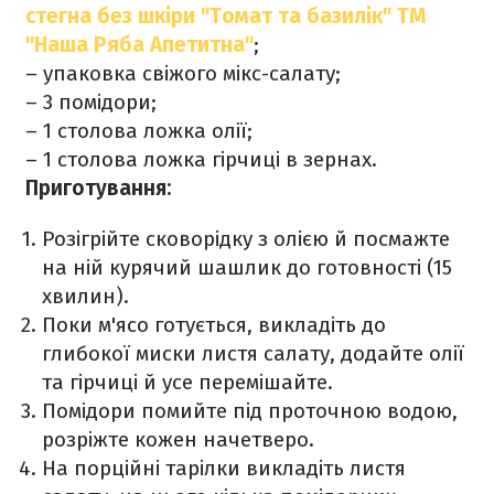
стегна без шкіри "Томат та базилік" ТМ
"Наша Ряба Апетитна"
;
– упаковка свіжого мікс-салату;
– 3 помідори;
– 1 столова ложка олії;
– 1 столова ложка гірчиці в зернах.
Приготування:
Розігрійте сковорідку з олією й посмажте
на ній курячий шашлик до готовності (15
хвилин).
Поки м'ясо готується, викладіть до
глибокої миски листя салату, додайте олії
та гірчиці й усе перемішайте.
Помідори помийте під проточною водою,
розріжте кожен начетверо.
На порційні тарілки викладіть листя