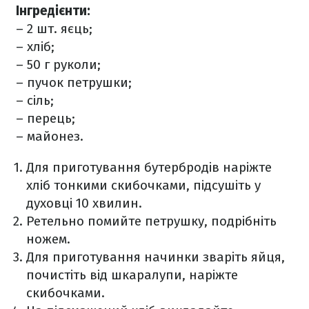
Інгредієнти:
– 2 шт. яєць;
– хліб;
– 50 г руколи;
– пучок петрушки;
– сіль;
– перець;
– майонез.
Для приготування бутербродів наріжте
хліб тонкими скибочками, підсушіть у
духовці 10 хвилин.
Ретельно помийте петрушку, подрібніть
ножем.
Для приготування начинки зваріть яйця,
почистіть від шкаралупи, наріжте
скибочками.