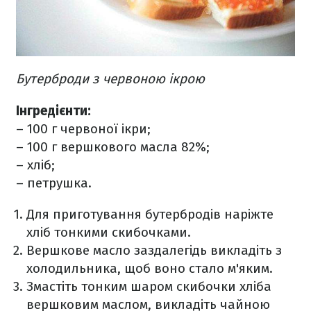
Бутерброди з червоною ікрою
Інгредієнти:
– 100 г червоної ікри;
– 100 г вершкового масла 82%;
– хліб;
– петрушка.
Для приготування бутербродів наріжте
хліб тонкими скибочками.
Вершкове масло заздалегідь викладіть з
холодильника, щоб воно стало м'яким.
Змастіть тонким шаром скибочки хліба
вершковим маслом, викладіть чайною