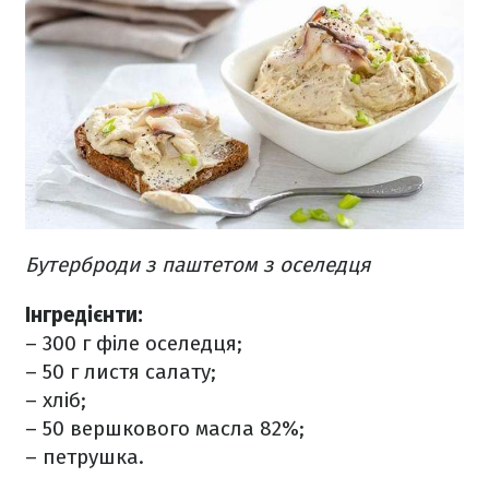
Бутерброди з паштетом з оселедця
Інгредієнти:
– 300 г філе оселедця;
– 50 г листя салату;
– хліб;
– 50 вершкового масла 82%;
– петрушка.