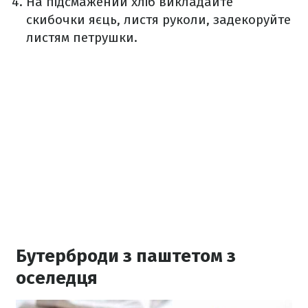
На підсмажений хліб викладайте
скибочки яєць, листя руколи, задекоруйте
листям петрушки.
Бутерброди з паштетом з
оселедця