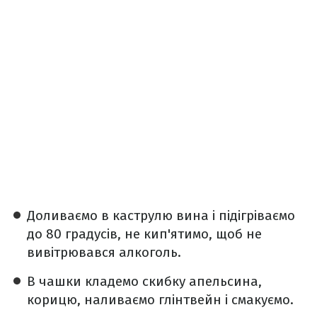
️Доливаємо в каструлю вина і підігріваємо
до 80 градусів, не кип'ятимо, щоб не
вивітрювався алкоголь.
️В чашки кладемо скибку апельсина,
корицю, наливаємо глінтвейн і смакуємо.