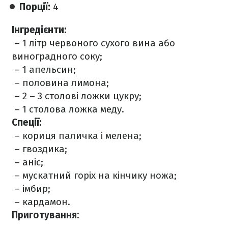
Порції:
4⠀
Інгредієнти:
– 1 літр червоного сухого вина або
виноградного соку;
– 1 апельсин;
– половина лимона;
– 2 – 3 столові ложки цукру;
– 1 столова ложка меду.
Спеції:
– кориця паличка і мелена;
– гвоздика;
– аніс;
– мускатний горіх на кінчику ножа;
– імбир;
– кардамон.
Приготування: