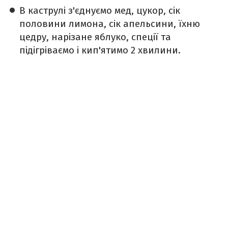
В каструлі з'єднуємо мед, цукор, сік
половини лимона, сік апельсини, їхню
цедру, нарізане яблуко, спеції та
підігріваємо і кип'ятимо 2 хвилини.