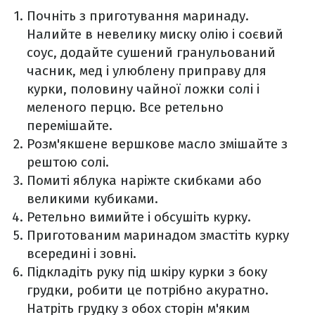
Почніть з приготування маринаду.
Налийте в невелику миску олію і соєвий
соус, додайте сушений гранульований
часник, мед і улюблену приправу для
курки, половину чайної ложки солі і
меленого перцю. Все ретельно
перемішайте.
Розм'якшене вершкове масло змішайте з
рештою солі.
Помиті яблука наріжте скибками або
великими кубиками.
Ретельно вимийте і обсушіть курку.
Приготованим маринадом змастіть курку
всередині і зовні.
Підкладіть руку під шкіру курки з боку
грудки, робити це потрібно акуратно.
Натріть грудку з обох сторін м'яким