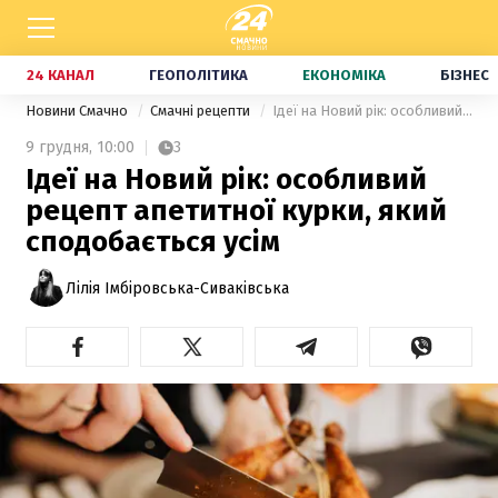
24 КАНАЛ
ГЕОПОЛІТИКА
ЕКОНОМІКА
БІЗНЕС
Новини Смачно
Смачні рецепти
Ідеї на Новий рік: особливий рецепт апетитної курки, який сподобається усім
9 грудня,
10:00
3
Ідеї на Новий рік: особливий
рецепт апетитної курки, який
сподобається усім
Лілія Імбіровська-Сиваківська