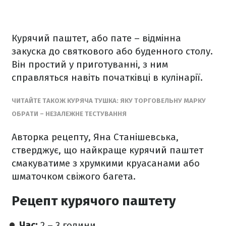
Курячий паштет, або пате – відмінна
закуска до святкового або буденного столу.
Він простий у приготуванні, з ним
справляться навіть початківці в кулінарії.
ЧИТАЙТЕ ТАКОЖ КУРЯЧА ТУШКА: ЯКУ ТОРГОВЕЛЬНУ МАРКУ
ОБРАТИ – НЕЗАЛЕЖНЕ ТЕСТУВАННЯ
Авторка рецепту, Яна Станішевська,
стверджує, що найкраще курячий паштет
смакуватиме з хрумкими круасанами або
шматочком свіжого багета.
Рецепт курячого паштету
Час:
2 – 3 години