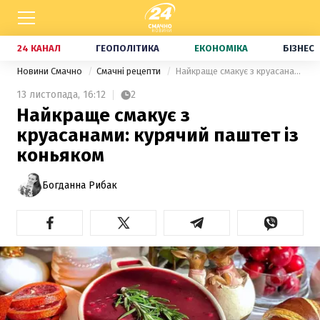
24 КАНАЛ
ГЕОПОЛІТИКА
ЕКОНОМІКА
БІЗНЕС
Новини Смачно
Смачні рецепти
Найкраще смакує з круасанами: курячий паштет із коньяком
13 листопада,
16:12
2
Найкраще смакує з
круасанами: курячий паштет із
коньяком
Богданна Рибак