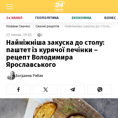
24 КАНАЛ
ГЕОПОЛІТИКА
ЕКОНОМІКА
БІЗНЕС
Новини Смачно
Смачні рецепти
Найніжніша закуска до столу: паштет із курячої печінки – рецепт Володимира Ярославського
23 липня,
19:30
2
Найніжніша закуска до столу:
паштет із курячої печінки –
рецепт Володимира
Ярославського
Богданна Рибак