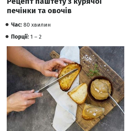
Рецепт паштету з курячої
печінки та овочів
Час:
80 хвилин
Порції:
1 – 2