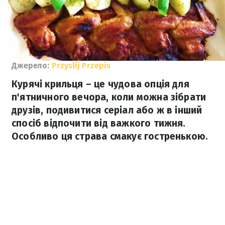
Джерело:
Przyslij Przepis
Курячі крильця – це чудова опція для
п'ятничного вечора, коли можна зібрати
друзів, подивитися серіал або ж в інший
спосіб відпочити від важкого тижня.
Особливо ця страва смакує гостренькою.