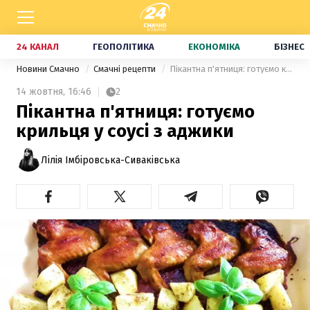
24 КАНАЛ
ГЕОПОЛІТИКА
ЕКОНОМІКА
БІЗНЕС
Новини Смачно
Смачні рецепти
Пікантна п'ятниця: готуємо крильця у соусі з аджики
14 жовтня,
16:46
2
Пікантна п'ятниця: готуємо
крильця у соусі з аджики
Лілія Імбіровська-Сиваківська