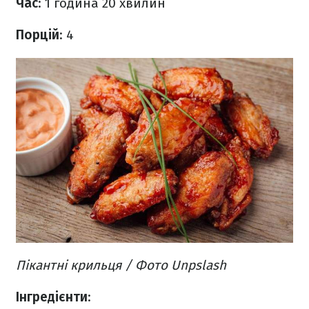
Час
: 1 година 20 хвилин
Порцій
: 4
Пікантні крильця / Фото Unpslash
Інгредієнти
: