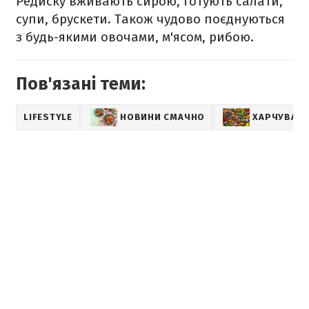
Редиску вживають сирою, готують салати,
супи, брускети. Також чудово поєднуються
з будь-якими овочами, м'ясом, рибою.
Пов'язані теми:
LIFESTYLE
НОВИНИ СМАЧНО
ХАРЧУВАН