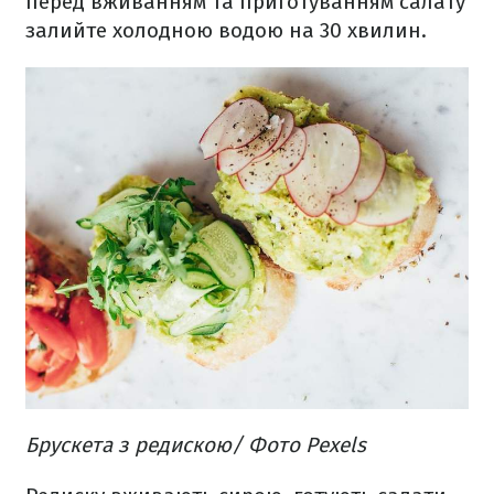
перед вживанням та приготуванням салату
залийте холодною водою на 30 хвилин.
Брускета з редискою/ Фото Рexels