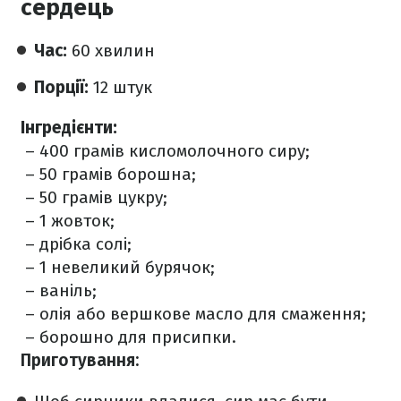
сердець
Час:
60 хвилин
Порції:
12 штук
Інгредієнти:
– 400 грамів кисломолочного сиру;
– 50 грамів борошна;
– 50 грамів цукру;
– 1 жовток;
– дрібка солі;
– 1 невеликий бурячок;
– ваніль;
– олія або вершкове масло для смаження;
– борошно для присипки.
Приготування: