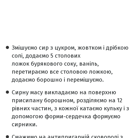
️Змішуємо сир з цукром, жовтком і дрібкою
солі, додаємо 5 столових
ложок бурякового соку, ваніль,
перетираємо все столовою ложкою,
додаємо борошно і перемішуємо.
️Сирну масу викладаємо на поверхню
присипану борошном, розділяємо на 12
рівних частин, з кожної катаємо кульку і з
допомогою форми-сердечка формуємо
сирники.
️Смажимо на антипригарній сковороді з