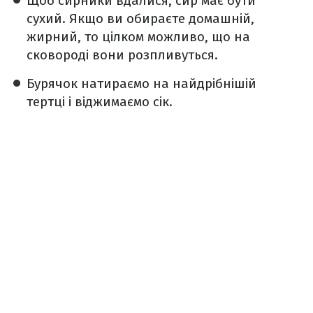
Щоб сирники вдалися, сир має бути
сухий. Якщо ви обираєте домашній,
жирний, то цілком можливо, що на
сковороді вони розпливуться.
️Бурячок натираємо на найдрібнішій
тертці і віджимаємо сік.