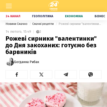
24 КАНАЛ
ГЕОПОЛІТИКА
ЕКОНОМІКА
БІЗНЕС
Новини Смачно
Смачні рецепти
Рожеві сирники "валентинки" до Дня закоханих: готуємо без барвників
14 лютого,
15:49
2
Рожеві сирники "валентинки"
до Дня закоханих: готуємо без
барвників
Богданна Рибак