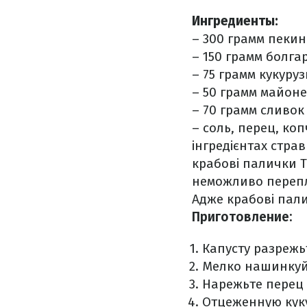
Ингредиенты:
– 300 грамм пекин
– 150 грамм болга
– 75 грамм кукур
– 50 грамм майоне
– 70 грамм сливок
– соль, перец, ко
інгредієнтах стра
крабові палички Т
неможливо перепл
Адже крабові пали
Приготовление:
Капусту разрежь
Мелко нашинкуй
Нарежьте перец
Отцеженную куку