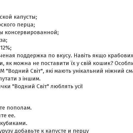
ской капусты;
рского перца;
узы консервированной;
за;
 12%;
пченая поддержка по вкусу. Навіть якщо крабови
ви, як можна не поставити їх у свій кошик? Особл
М "Водний Світ", які мають унікальний ніжний см
утати з іншим.
чки "Водний Світ" люблять усі!
те пополам.
те ее.
 кубиками.
рузу добавьте к капусте и перцу