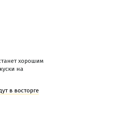
 станет хорошим
куски на
дут в восторге