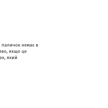
х паличок немає в
иво, якщо це
ак, який