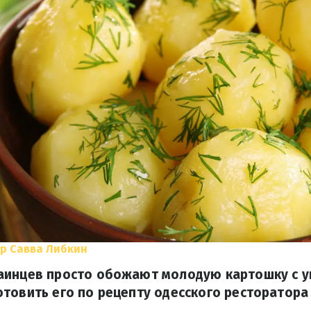
р Савва Либкин
аинцев просто обожают молодую картошку с у
товить его по рецепту одесского ресторатора