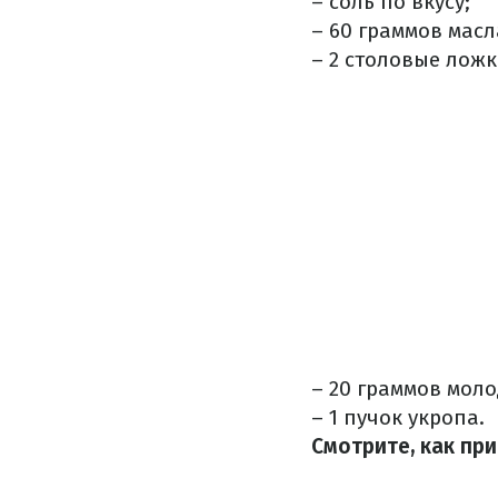
– соль по вкусу;
– 60 граммов масл
– 2 столовые ложк
– 20 граммов моло
– 1 пучок укропа.
Смотрите, как пр