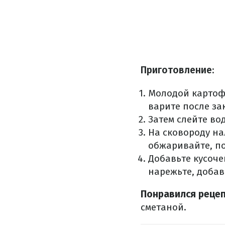
Приготовление
:
Молодой картофе
варите после за
Затем слейте во
На сковороду на
обжаривайте, по
Добавьте кусоче
нарежьте, добав
Понравился реце
сметаной.