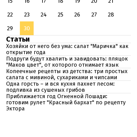
15
16
17
18
19
20
21
22
23
24
25
26
27
28
29
30
Статьи
Хозяйки от него без ума: салат "Маричка" как
открытие года
Подруги будут хвалить и завидовать: пляцок
"Маков цвет", от которого отнимает язык
Копеечные рецепты из детства: три простых
салата с мивиной, сухариками и чипсами
Одна горсть – и вся кухня пахнет лесом:
подливка из сушеных грибов
Приближается год Огненной Лошади:
готовим рулет "Красный бархат" по рецепту
Эктора