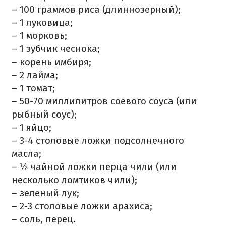
– 100 граммов риса (длиннозерный);
– 1 луковица;
– 1 морковь;
– 1 зубчик чеснока;
– корень имбиря;
– 2 лайма;
– 1 томат;
– 50-70 миллилитров соевого соуса (или
рыбный соус);
– 1 яйцо;
– 3-4 столовые ложки подсолнечного
масла;
– ½ чайной ложки перца чили (или
несколько ломтиков чили);
– зеленый лук;
– 2-3 столовые ложки арахиса;
– соль, перец.