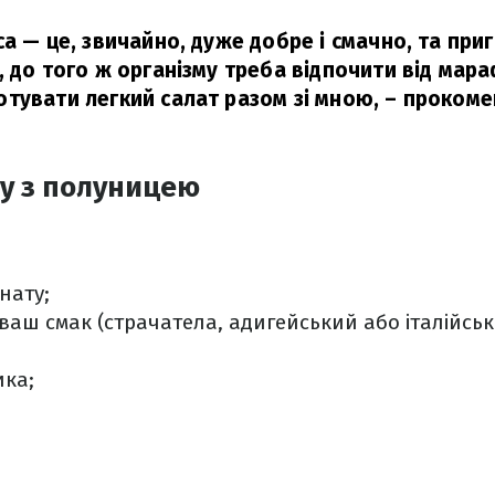
са — це, звичайно, дуже добре і смачно, та при
 до того ж організму треба відпочити від мара
тувати легкий салат разом зі мною, – прокоме
у з полуницею
нату;
ваш смак (страчатела, адигейський або італійськ
ика;