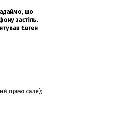
гадаймо, що
фону застіль.
нтував Євген
ий прімо сале);