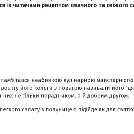
ся із читачами рецептом смачного та свіжого с
апам'ятався неабиякою кулінарною майстерністю,
 проєкту його колеги з повагою називали його "д
я них не тільки порадником, а й добрим другом.
легкого салату з полуницею підійде як для святко