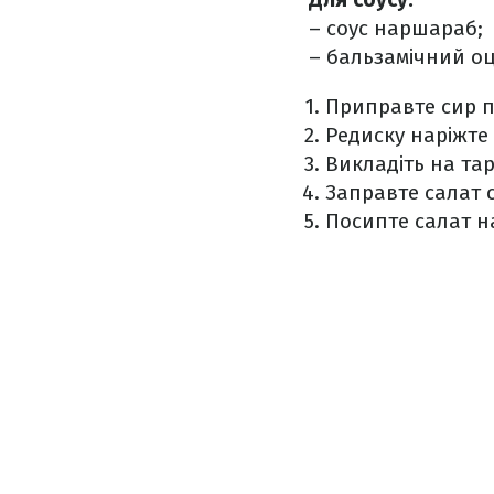
– соус наршараб;
– бальзамічний оц
Приправте сир п
Редиску наріжте
Викладіть на та
Заправте салат с
Посипте салат н