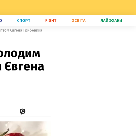
О
СПОРТ
FIGHT
ОСВІТА
ЛАЙФХАКИ
ептом Євгена Грибеника
молодим
 Євгена