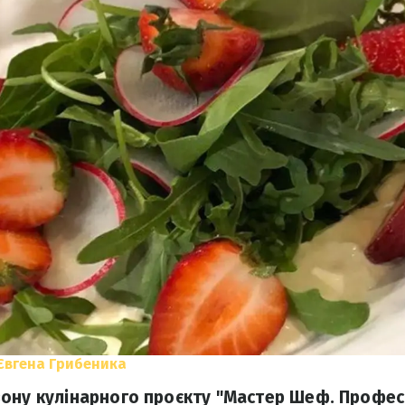
Євгена Грибеника
ону кулінарного проєкту "Мастер Шеф. Профес