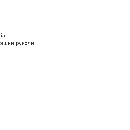
іл.
рішки руколи.