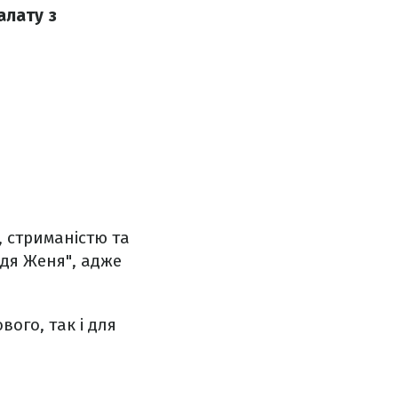
алату з
 стриманістю та
ядя Женя", адже
вого, так і для