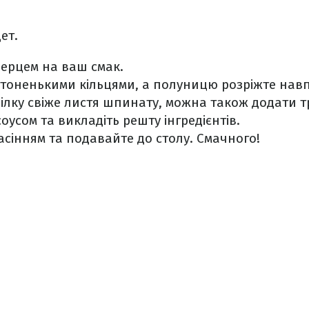
ет.
ерцем на ваш смак.
 тоненькими кільцями, а полуницю розріжте навп
рілку свіже листя шпинату, можна також додати т
оусом та викладіть решту інгредієнтів.
асінням та подавайте до столу. Смачного!