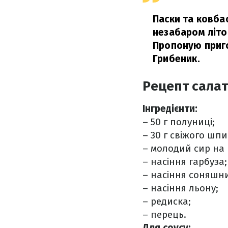
Паски та ковба
незабаром літо,
Пропоную приго
Грибеник.
Рецепт салат
Інгредієнти:
– 50 г полуниці;
– 30 г свіжого шпи
– молодий сир на 
– насіння гарбуза;
– насіння соняшн
– насіння льону;
– редиска;
– перець.
Для соусу: