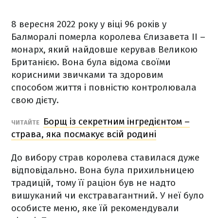
8 вересня 2022 року у віці 96 років у
Балморалі померла королева Єлизавета ІІ –
монарх, який найдовше керував Великою
Британією. Вона була відома своїми
корисними звичками та здоровим
способом життя і повністю контролювала
свою дієту.
Борщ із секретним інгредієнтом –
ЧИТАЙТЕ
страва, яка посмакує всій родині
До вибору страв королева ставилася дуже
відповідально. Вона була прихильницею
традицій, тому її раціон був не надто
вишуканий чи екстравагантний. У неї було
особисте меню, яке їй рекомендували