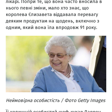
лікарі. Попри те, що вона часто вносила в
нього певні зміни, мало хто знає, що
королева Єлизавета віддавала перевагу
деяким продуктам на щодень, включно з
одним, який вона їла впродовж 91 року.
Неймовірна особистість / Фото Getty Images
Її колишній особистий шеф-кухар Даррен