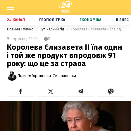
24 КАНАЛ
ГЕОПОЛІТИКА
ЕКОНОМІКА
БІЗНЕС
Новини Смачно
Кулінарний гід
Королева Єлизавета II їла один і той же продукт впродовж 91 року: що це за страва
9 вересня,
22:05
2
Королева Єлизавета II їла один
і той же продукт впродовж 91
року: що це за страва
Лілія Імбіровська-Сиваківська