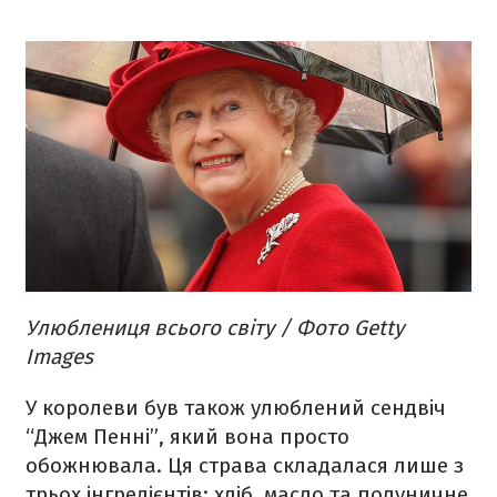
Улюблениця всього світу / Фото Getty
Images
У королеви був також улюблений сендвіч
“Джем Пенні”, який вона просто
обожнювала. Ця страва складалася лише з
трьох інгредієнтів: хліб, масло та полуничне